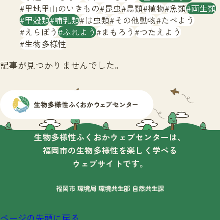
サイトマップ
里地里山のいきもの
昆虫
鳥類
植物
魚類
両生類
甲殻類
哺乳類
は虫類
その他動物
たべよう
えらぼう
ふれよう
まもろう
つたえよう
生物多様性
記事が見つかりませんでした。
生物多様性ふくおかウェブセンターは、
福岡市の生物多様性を楽しく学べる
ウェブサイトです。
福岡市 環境局 環境共生部 自然共生課
ページの先頭に戻る