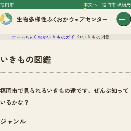
福岡市
本文へ
福岡市 環境局
ホーム
ふくおかいきものガイド
いきもの図鑑
いきもの図鑑
センター紹介
ニュース
福岡市で見られるいきもの達です。ぜんぶ知って
センター紹介TOP
サイトポリシー
いるかな？
いきものガイド
プライバシーポリシー
ニュースTOP
市の取組み
ジャンル
イベント
いきものガイドTOP