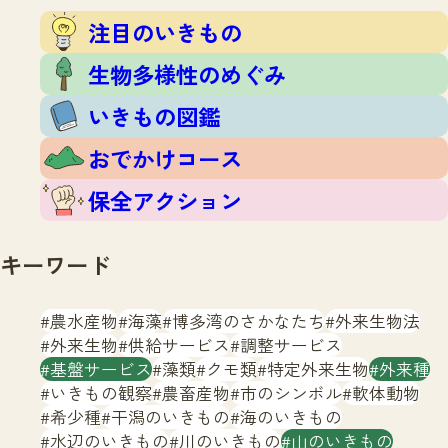
注目のいきもの
いきもの調査隊
注目のいきもの
生物多様性のめぐみ
調査レポート
いきもの図鑑
生物多様性のめぐみ
おでかけコース
いきもの図鑑
マッチング
保全アクション
調査レポートTOP
おでかけコース
調査結果
お問合せ
ふくおかいきものマップ
マッチングTOP
保全アクション
掲載申し込みフォーム
キーワード
農水産物
海藻
博多湾のさかなたち
外来生物法
外来生物
供給サービス
調整サービス
基盤サービス
藻類
クモ類
特定外来生物
外来種
文字サイズ
小
中
大
いきもの観察
農畜産物
市のシンボル
軟体動物
希少種
干潟のいきもの
海のいきもの
生物多様性ふくおかウェブセンターとは
水辺のいきもの
川のいきもの
山のいきもの