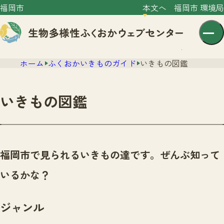
福岡市
本文へ
福岡市 環境局
ホーム
ふくおかいきものガイド
いきもの図鑑
いきもの図鑑
センター紹介
ニュース
福岡市で見られるいきもの達です。ぜんぶ知って
センター紹介TOP
サイトポリシー
いるかな？
いきものガイド
プライバシーポリシー
ニュースTOP
市の取組み
ジャンル
イベント
いきものガイドTOP