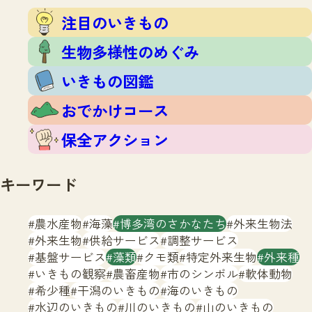
注目のいきもの
いきもの調査隊
注目のいきもの
生物多様性のめぐみ
調査レポート
いきもの図鑑
生物多様性のめぐみ
おでかけコース
いきもの図鑑
マッチング
保全アクション
調査レポートTOP
おでかけコース
調査結果
お問合せ
ふくおかいきものマップ
マッチングTOP
保全アクション
掲載申し込みフォーム
キーワード
農水産物
海藻
博多湾のさかなたち
外来生物法
外来生物
供給サービス
調整サービス
基盤サービス
藻類
クモ類
特定外来生物
外来種
文字サイズ
小
中
大
いきもの観察
農畜産物
市のシンボル
軟体動物
希少種
干潟のいきもの
海のいきもの
生物多様性ふくおかウェブセンターとは
水辺のいきもの
川のいきもの
山のいきもの