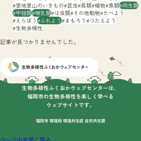
サイトマップ
里地里山のいきもの
昆虫
鳥類
植物
魚類
両生類
甲殻類
哺乳類
は虫類
その他動物
たべよう
えらぼう
ふれよう
まもろう
つたえよう
生物多様性
記事が見つかりませんでした。
生物多様性ふくおかウェブセンターは、
福岡市の生物多様性を楽しく学べる
ウェブサイトです。
福岡市 環境局 環境共生部 自然共生課
ページの先頭に戻る