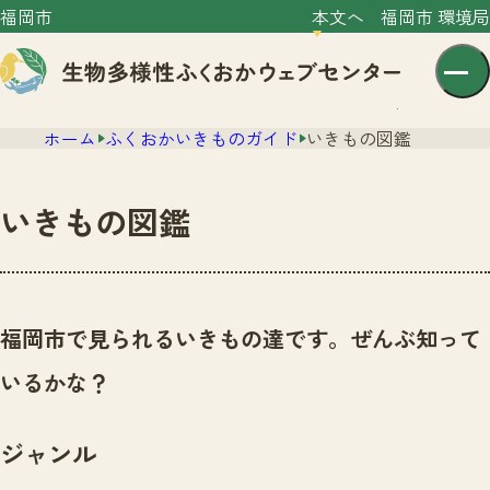
福岡市
本文へ
福岡市 環境局
ホーム
ふくおかいきものガイド
いきもの図鑑
いきもの図鑑
センター紹介
ニュース
福岡市で見られるいきもの達です。ぜんぶ知って
センター紹介TOP
サイトポリシー
いるかな？
いきものガイド
プライバシーポリシー
ニュースTOP
市の取組み
ジャンル
イベント
いきものガイドTOP