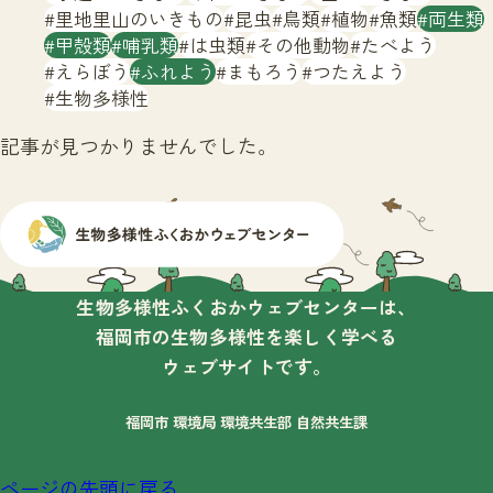
サイトマップ
里地里山のいきもの
昆虫
鳥類
植物
魚類
両生類
甲殻類
哺乳類
は虫類
その他動物
たべよう
えらぼう
ふれよう
まもろう
つたえよう
生物多様性
記事が見つかりませんでした。
生物多様性ふくおかウェブセンターは、
福岡市の生物多様性を楽しく学べる
ウェブサイトです。
福岡市 環境局 環境共生部 自然共生課
ページの先頭に戻る