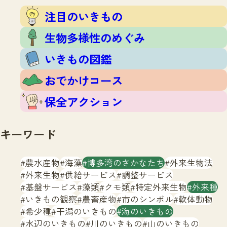
注目のいきもの
いきもの調査隊
注目のいきもの
生物多様性のめぐみ
調査レポート
いきもの図鑑
生物多様性のめぐみ
おでかけコース
いきもの図鑑
マッチング
保全アクション
調査レポートTOP
おでかけコース
調査結果
お問合せ
ふくおかいきものマップ
マッチングTOP
保全アクション
掲載申し込みフォーム
キーワード
農水産物
海藻
博多湾のさかなたち
外来生物法
外来生物
供給サービス
調整サービス
基盤サービス
藻類
クモ類
特定外来生物
外来種
文字サイズ
小
中
大
いきもの観察
農畜産物
市のシンボル
軟体動物
希少種
干潟のいきもの
海のいきもの
生物多様性ふくおかウェブセンターとは
水辺のいきもの
川のいきもの
山のいきもの