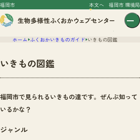
福岡市
本文へ
福岡市 環境局
ホーム
ふくおかいきものガイド
いきもの図鑑
いきもの図鑑
センター紹介
ニュース
福岡市で見られるいきもの達です。ぜんぶ知って
センター紹介TOP
サイトポリシー
いるかな？
いきものガイド
プライバシーポリシー
ニュースTOP
市の取組み
ジャンル
イベント
いきものガイドTOP