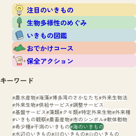
注目のいきもの
いきもの調査隊
注目のいきもの
生物多様性のめぐみ
調査レポート
いきもの図鑑
生物多様性のめぐみ
おでかけコース
いきもの図鑑
マッチング
保全アクション
調査レポートTOP
おでかけコース
調査結果
お問合せ
ふくおかいきものマップ
マッチングTOP
保全アクション
掲載申し込みフォーム
キーワード
農水産物
海藻
博多湾のさかなたち
外来生物法
外来生物
供給サービス
調整サービス
基盤サービス
藻類
クモ類
特定外来生物
外来種
文字サイズ
小
中
大
いきもの観察
農畜産物
市のシンボル
軟体動物
希少種
干潟のいきもの
海のいきもの
生物多様性ふくおかウェブセンターとは
水辺のいきもの
川のいきもの
山のいきもの