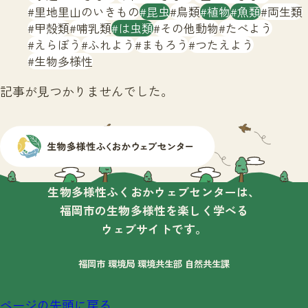
サイトマップ
里地里山のいきもの
昆虫
鳥類
植物
魚類
両生類
甲殻類
哺乳類
は虫類
その他動物
たべよう
えらぼう
ふれよう
まもろう
つたえよう
生物多様性
記事が見つかりませんでした。
生物多様性ふくおかウェブセンターは、
福岡市の生物多様性を楽しく学べる
ウェブサイトです。
福岡市 環境局 環境共生部 自然共生課
ページの先頭に戻る