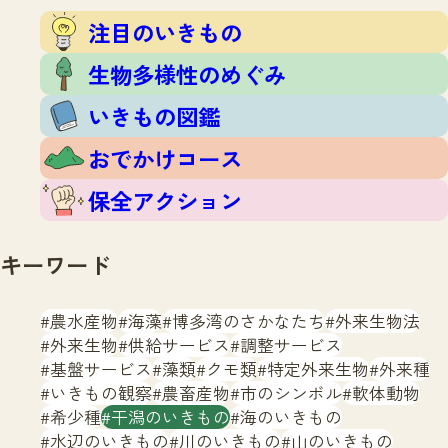
注目のいきもの
いきもの調査隊
注目のいきもの
生物多様性のめぐみ
調査レポート
いきもの図鑑
生物多様性のめぐみ
おでかけコース
いきもの図鑑
マッチング
保全アクション
調査レポートTOP
おでかけコース
調査結果
お問合せ
ふくおかいきものマップ
マッチングTOP
保全アクション
掲載申し込みフォーム
キーワード
農水産物
海藻
博多湾のさかなたち
外来生物法
外来生物
供給サービス
調整サービス
基盤サービス
藻類
クモ類
特定外来生物
外来種
文字サイズ
小
中
大
いきもの観察
農畜産物
市のシンボル
軟体動物
希少種
干潟のいきもの
海のいきもの
生物多様性ふくおかウェブセンターとは
水辺のいきもの
川のいきもの
山のいきもの