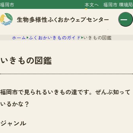
福岡市
本文へ
福岡市 環境局
ホーム
ふくおかいきものガイド
いきもの図鑑
いきもの図鑑
センター紹介
ニュース
福岡市で見られるいきもの達です。ぜんぶ知って
センター紹介TOP
サイトポリシー
いるかな？
いきものガイド
プライバシーポリシー
ニュースTOP
市の取組み
ジャンル
イベント
いきものガイドTOP