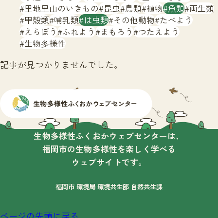
サイトマップ
里地里山のいきもの
昆虫
鳥類
植物
魚類
両生類
甲殻類
哺乳類
は虫類
その他動物
たべよう
えらぼう
ふれよう
まもろう
つたえよう
生物多様性
記事が見つかりませんでした。
生物多様性ふくおかウェブセンターは、
福岡市の生物多様性を楽しく学べる
ウェブサイトです。
福岡市 環境局 環境共生部 自然共生課
ページの先頭に戻る