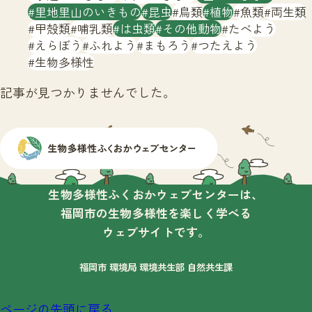
サイトマップ
里地里山のいきもの
昆虫
鳥類
植物
魚類
両生類
甲殻類
哺乳類
は虫類
その他動物
たべよう
えらぼう
ふれよう
まもろう
つたえよう
生物多様性
記事が見つかりませんでした。
生物多様性ふくおかウェブセンターは、
福岡市の生物多様性を楽しく学べる
ウェブサイトです。
福岡市 環境局 環境共生部 自然共生課
ページの先頭に戻る