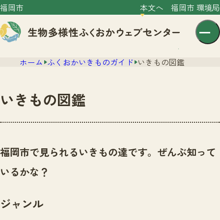
福岡市
本文へ
福岡市 環境局
ホーム
ふくおかいきものガイド
いきもの図鑑
いきもの図鑑
センター紹介
ニュース
福岡市で見られるいきもの達です。ぜんぶ知って
センター紹介TOP
サイトポリシー
いるかな？
いきものガイド
プライバシーポリシー
ニュースTOP
市の取組み
ジャンル
イベント
いきものガイドTOP