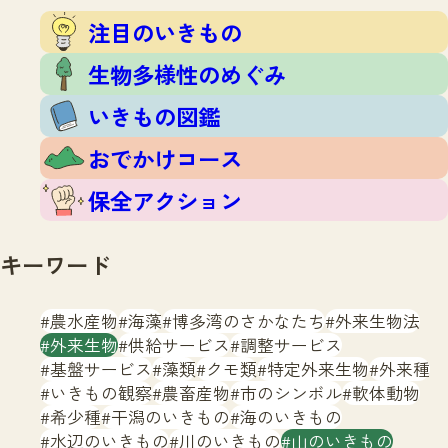
注目のいきもの
いきもの調査隊
注目のいきもの
生物多様性のめぐみ
調査レポート
いきもの図鑑
生物多様性のめぐみ
おでかけコース
いきもの図鑑
マッチング
保全アクション
調査レポートTOP
おでかけコース
調査結果
お問合せ
ふくおかいきものマップ
マッチングTOP
保全アクション
掲載申し込みフォーム
キーワード
農水産物
海藻
博多湾のさかなたち
外来生物法
外来生物
供給サービス
調整サービス
基盤サービス
藻類
クモ類
特定外来生物
外来種
文字サイズ
小
中
大
いきもの観察
農畜産物
市のシンボル
軟体動物
希少種
干潟のいきもの
海のいきもの
生物多様性ふくおかウェブセンターとは
水辺のいきもの
川のいきもの
山のいきもの