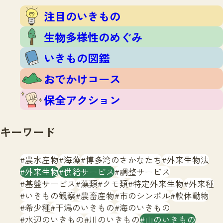
注目のいきもの
いきもの調査隊
注目のいきもの
生物多様性のめぐみ
調査レポート
いきもの図鑑
生物多様性のめぐみ
おでかけコース
いきもの図鑑
マッチング
保全アクション
調査レポートTOP
おでかけコース
調査結果
お問合せ
ふくおかいきものマップ
マッチングTOP
保全アクション
掲載申し込みフォーム
キーワード
農水産物
海藻
博多湾のさかなたち
外来生物法
外来生物
供給サービス
調整サービス
基盤サービス
藻類
クモ類
特定外来生物
外来種
文字サイズ
小
中
大
いきもの観察
農畜産物
市のシンボル
軟体動物
希少種
干潟のいきもの
海のいきもの
生物多様性ふくおかウェブセンターとは
水辺のいきもの
川のいきもの
山のいきもの