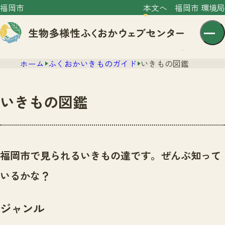
福岡市
本文へ
福岡市 環境局
ホーム
ふくおかいきものガイド
いきもの図鑑
いきもの図鑑
センター紹介
ニュース
福岡市で見られるいきもの達です。ぜんぶ知って
センター紹介TOP
サイトポリシー
いるかな？
いきものガイド
プライバシーポリシー
ニュースTOP
市の取組み
ジャンル
イベント
いきものガイドTOP