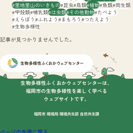
サイトマップ
里地里山のいきもの
昆虫
鳥類
植物
魚類
両生類
甲殻類
哺乳類
は虫類
その他動物
たべよう
えらぼう
ふれよう
まもろう
つたえよう
生物多様性
記事が見つかりませんでした。
生物多様性ふくおかウェブセンターは、
福岡市の生物多様性を楽しく学べる
ウェブサイトです。
福岡市 環境局 環境共生部 自然共生課
ページの先頭に戻る