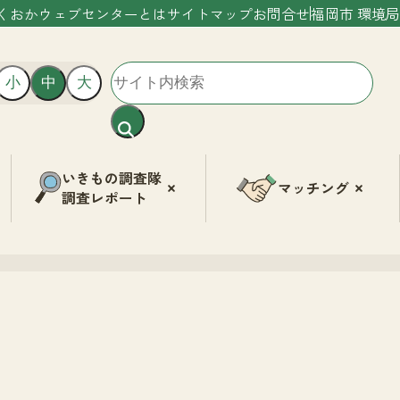
くおかウェブセンターとは
サイトマップ
お問合せ
福岡市 環境局
小
中
大
いきもの調査隊
マッチング
調査レポート