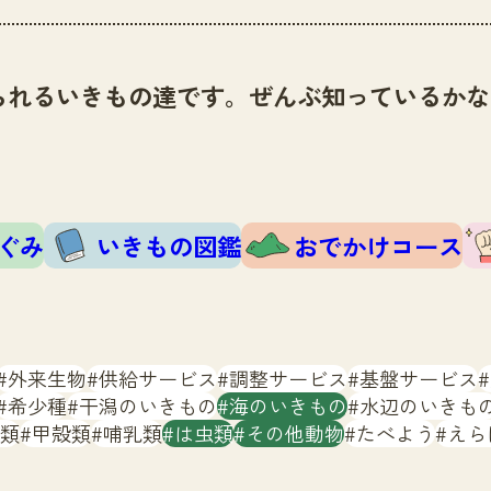
られるいきもの達です。ぜんぶ知っているかな
ぐみ
いきもの図鑑
おでかけコース
外来生物
供給サービス
調整サービス
基盤サービス
希少種
干潟のいきもの
海のいきもの
水辺のいきも
類
甲殻類
哺乳類
は虫類
その他動物
たべよう
えら