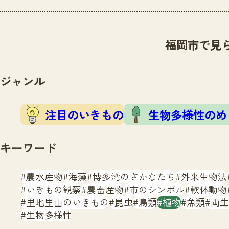
福岡市で見
ジャンル
注目のいきもの
生物多様性のめ
キーワード
農水産物
海藻
博多湾のさかなたち
外来生物法
いきもの観察
農畜産物
市のシンボル
軟体動物
里地里山のいきもの
昆虫
鳥類
植物
魚類
両生
生物多様性