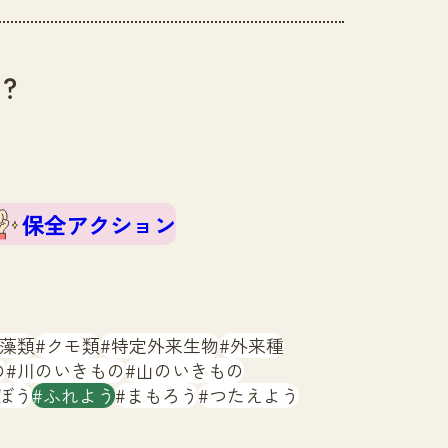
？
保全アクション
藻類
クモ類
特定外来生物
外来種
の
川のいきもの
山のいきもの
ぼう
ふれよう
まもろう
つたえよう