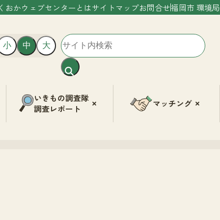
くおかウェブセンターとは
サイトマップ
お問合せ
福岡市 環境局
小
中
大
いきもの調査隊
マッチング
調査レポート