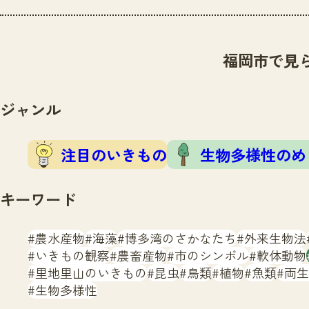
福岡市で見
ジャンル
注目のいきもの
生物多様性のめ
キーワード
農水産物
海藻
博多湾のさかなたち
外来生物法
いきもの観察
農畜産物
市のシンボル
軟体動物
里地里山のいきもの
昆虫
鳥類
植物
魚類
両生
生物多様性