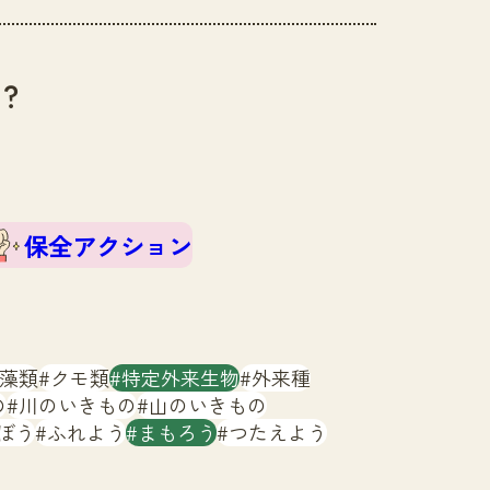
？
保全アクション
藻類
クモ類
特定外来生物
外来種
の
川のいきもの
山のいきもの
ぼう
ふれよう
まもろう
つたえよう