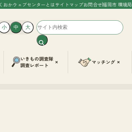
くおかウェブセンターとは
サイトマップ
お問合せ
福岡市 環境局
小
中
大
いきもの調査隊
マッチング
調査レポート