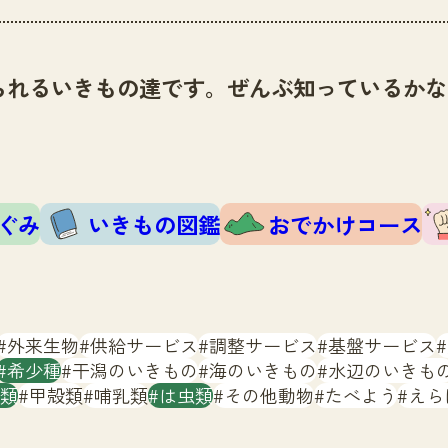
られるいきもの達です。ぜんぶ知っているかな
ぐみ
いきもの図鑑
おでかけコース
外来生物
供給サービス
調整サービス
基盤サービス
希少種
干潟のいきもの
海のいきもの
水辺のいきも
類
甲殻類
哺乳類
は虫類
その他動物
たべよう
えら