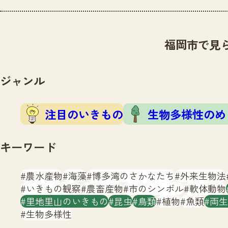
福岡市で見
ジャンル
注目のいきもの
生物多様性のめ
キーワード
農水産物
海藻
博多湾のさかなたち
外来生物法
いきもの観察
農畜産物
市のシンボル
軟体動物
里地里山のいきもの
昆虫
鳥類
植物
魚類
両生
生物多様性