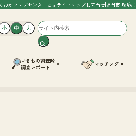
くおかウェブセンターとは
サイトマップ
お問合せ
福岡市 環境局
小
中
大
いきもの調査隊
マッチング
調査レポート