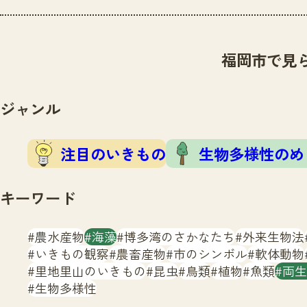
福岡市で見
ジャンル
注目のいきもの
生物多様性のめ
キーワード
農水産物
海藻
博多湾のさかなたち
外来生物法
いきもの観察
農畜産物
市のシンボル
軟体動物
里地里山のいきもの
昆虫
鳥類
植物
魚類
両生
生物多様性