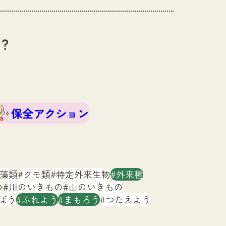
？
保全アクション
藻類
クモ類
特定外来生物
外来種
の
川のいきもの
山のいきもの
ぼう
ふれよう
まもろう
つたえよう