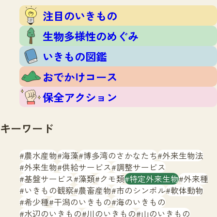
注目のいきもの
いきもの調査隊
注目のいきもの
生物多様性のめぐみ
調査レポート
いきもの図鑑
生物多様性のめぐみ
おでかけコース
いきもの図鑑
マッチング
保全アクション
調査レポートTOP
おでかけコース
調査結果
お問合せ
ふくおかいきものマップ
マッチングTOP
保全アクション
掲載申し込みフォーム
キーワード
農水産物
海藻
博多湾のさかなたち
外来生物法
外来生物
供給サービス
調整サービス
基盤サービス
藻類
クモ類
特定外来生物
外来種
文字サイズ
小
中
大
いきもの観察
農畜産物
市のシンボル
軟体動物
希少種
干潟のいきもの
海のいきもの
生物多様性ふくおかウェブセンターとは
水辺のいきもの
川のいきもの
山のいきもの