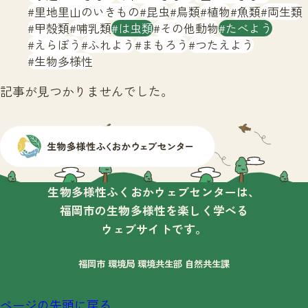
サイトマップ
里地里山のいきもの
昆虫
鳥類
植物
魚類
両生類
甲殻類
哺乳類
は虫類
その他動物
たべよう
えらぼう
ふれよう
まもろう
つたえよう
生物多様性
記事が見つかりませんでした。
生物多様性ふくおかウェブセンターは、
福岡市の生物多様性を楽しく学べる
ウェブサイトです。
福岡市 環境局 環境共生部 自然共生課
ページの先頭に戻る