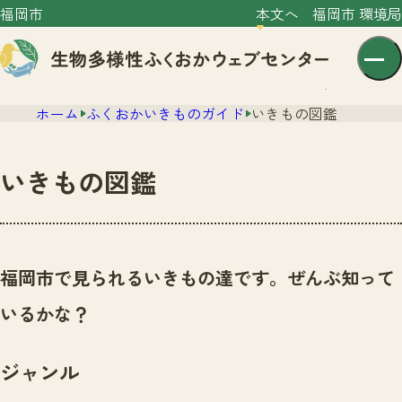
福岡市
本文へ
福岡市 環境局
ホーム
ふくおかいきものガイド
いきもの図鑑
いきもの図鑑
センター紹介
ニュース
福岡市で見られるいきもの達です。ぜんぶ知って
センター紹介TOP
サイトポリシー
いるかな？
いきものガイド
プライバシーポリシー
ニュースTOP
市の取組み
ジャンル
イベント
いきものガイドTOP