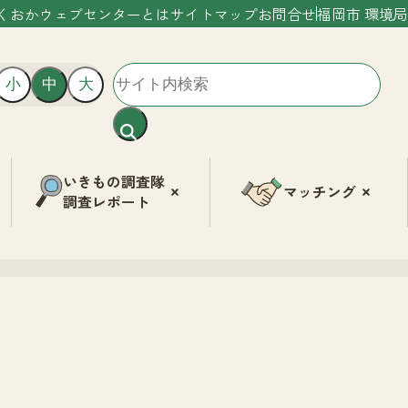
くおかウェブセンターとは
サイトマップ
お問合せ
福岡市 環境局
小
中
大
いきもの調査隊
マッチング
調査レポート