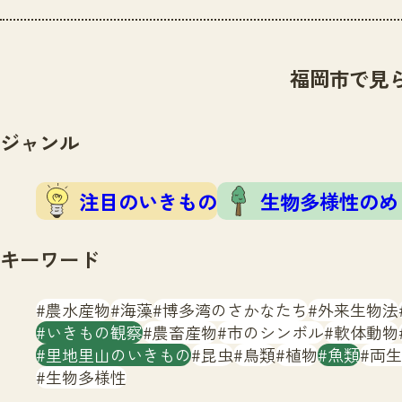
福岡市で見
ジャンル
注目のいきもの
生物多様性のめ
キーワード
農水産物
海藻
博多湾のさかなたち
外来生物法
いきもの観察
農畜産物
市のシンボル
軟体動物
里地里山のいきもの
昆虫
鳥類
植物
魚類
両生
生物多様性