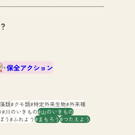
？
保全アクション
藻類
クモ類
特定外来生物
外来種
の
川のいきもの
山のいきもの
ぼう
ふれよう
まもろう
つたえよう