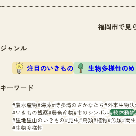
福岡市で見
ジャンル
注目のいきもの
生物多様性のめ
キーワード
農水産物
海藻
博多湾のさかなたち
外来生物法
いきもの観察
農畜産物
市のシンボル
軟体動物
里地里山のいきもの
昆虫
鳥類
植物
魚類
両生
生物多様性