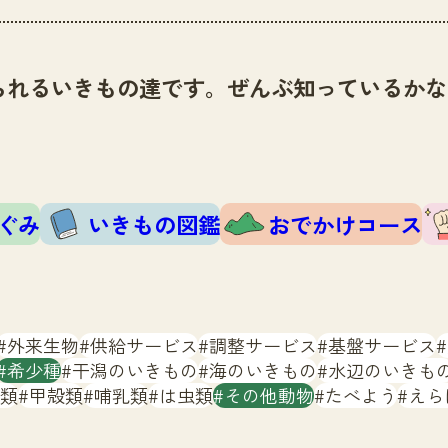
られるいきもの達です。ぜんぶ知っているかな
ぐみ
いきもの図鑑
おでかけコース
外来生物
供給サービス
調整サービス
基盤サービス
希少種
干潟のいきもの
海のいきもの
水辺のいきも
類
甲殻類
哺乳類
は虫類
その他動物
たべよう
えら