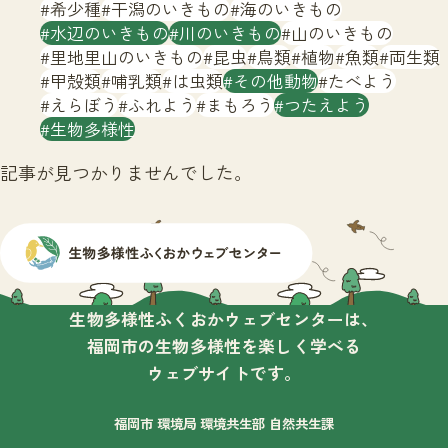
サイトマップ
希少種
干潟のいきもの
海のいきもの
水辺のいきもの
川のいきもの
山のいきもの
里地里山のいきもの
昆虫
鳥類
植物
魚類
両生類
甲殻類
哺乳類
は虫類
その他動物
たべよう
えらぼう
ふれよう
まもろう
つたえよう
生物多様性
記事が見つかりませんでした。
生物多様性ふくおかウェブセンターは、
福岡市の生物多様性を楽しく学べる
ウェブサイトです。
福岡市 環境局 環境共生部 自然共生課