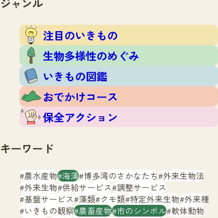
ジャンル
注目のいきもの
いきもの調査隊
生物多様性のめぐみ
調査レポート
いきもの図鑑
注目のいきもの
おでかけコース
生物多様性のめぐみ
マッチング
保全アクション
調査レポートTOP
いきもの図鑑
調査結果
お問合せ
ふくおかいきものマップ
マッチングTOP
おでかけコース
掲載申し込みフォーム
保全アクション
キーワード
農水産物
海藻
博多湾のさかなたち
外来生物法
文字サイズ
小
中
大
外来生物
供給サービス
調整サービス
基盤サービス
藻類
クモ類
特定外来生物
外来種
生物多様性ふくおかウェブセンターとは
いきもの観察
農畜産物
市のシンボル
軟体動物