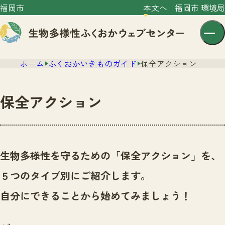
福岡市
本文へ
福岡市 環境局
ホーム
ふくおかいきものガイド
保全アクション
保全アクション
センター紹介
ニュース
生物多様性を守るための「保全アクション」を、
センター紹介TOP
サイトポリシー
５つのタイプ別にご紹介します。
いきものガイド
プライバシーポリシー
ニュースTOP
自分にできることから始めてみましょう！
市の取組み
イベント
いきものガイドTOP