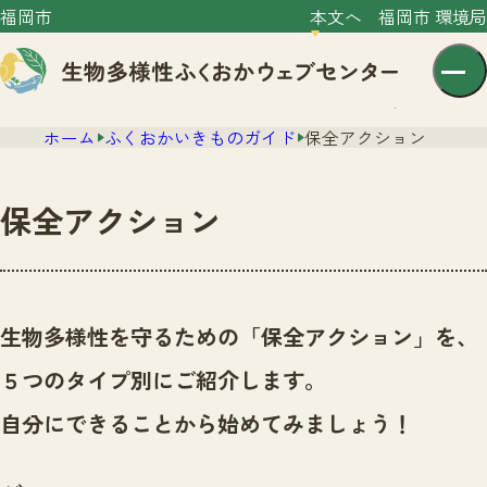
福岡市
本文へ
福岡市 環境局
ホーム
ふくおかいきものガイド
保全アクション
保全アクション
センター紹介
ニュース
生物多様性を守るための「保全アクション」を、
センター紹介TOP
サイトポリシー
５つのタイプ別にご紹介します。
いきものガイド
プライバシーポリシー
ニュースTOP
自分にできることから始めてみましょう！
市の取組み
イベント
いきものガイドTOP