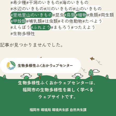
サイトマップ
希少種
干潟のいきもの
海のいきもの
水辺のいきもの
川のいきもの
山のいきもの
里地里山のいきもの
昆虫
鳥類
植物
魚類
両生類
甲殻類
哺乳類
は虫類
その他動物
たべよう
えらぼう
ふれよう
まもろう
つたえよう
生物多様性
記事が見つかりませんでした。
生物多様性ふくおかウェブセンターは、
福岡市の生物多様性を楽しく学べる
ウェブサイトです。
福岡市 環境局 環境共生部 自然共生課