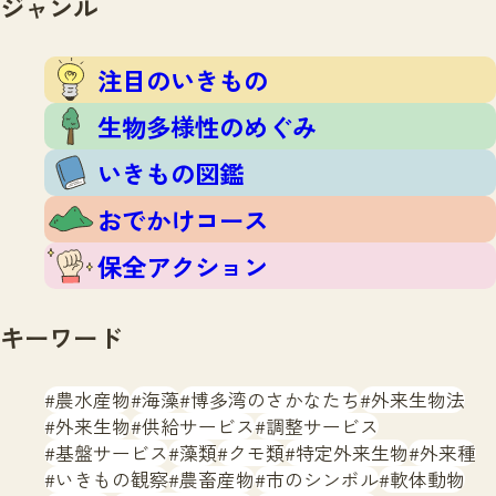
ジャンル
注目のいきもの
いきもの調査隊
生物多様性のめぐみ
調査レポート
いきもの図鑑
注目のいきもの
おでかけコース
生物多様性のめぐみ
マッチング
保全アクション
調査レポートTOP
いきもの図鑑
調査結果
お問合せ
ふくおかいきものマップ
マッチングTOP
おでかけコース
掲載申し込みフォーム
保全アクション
キーワード
農水産物
海藻
博多湾のさかなたち
外来生物法
文字サイズ
小
中
大
外来生物
供給サービス
調整サービス
基盤サービス
藻類
クモ類
特定外来生物
外来種
生物多様性ふくおかウェブセンターとは
いきもの観察
農畜産物
市のシンボル
軟体動物