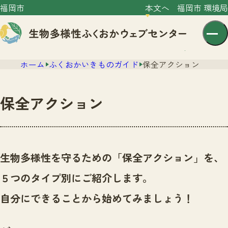
福岡市
本文へ
福岡市 環境局
ホーム
ふくおかいきものガイド
保全アクション
保全アクション
センター紹介
ニュース
生物多様性を守るための「保全アクション」を、
センター紹介TOP
サイトポリシー
５つのタイプ別にご紹介します。
いきものガイド
プライバシーポリシー
ニュースTOP
自分にできることから始めてみましょう！
市の取組み
イベント
いきものガイドTOP