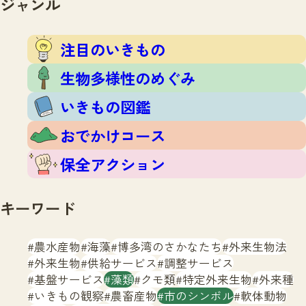
ジャンル
注目のいきもの
いきもの調査隊
生物多様性のめぐみ
調査レポート
いきもの図鑑
注目のいきもの
おでかけコース
生物多様性のめぐみ
マッチング
保全アクション
調査レポートTOP
いきもの図鑑
調査結果
お問合せ
ふくおかいきものマップ
マッチングTOP
おでかけコース
掲載申し込みフォーム
保全アクション
キーワード
農水産物
海藻
博多湾のさかなたち
外来生物法
文字サイズ
小
中
大
外来生物
供給サービス
調整サービス
基盤サービス
藻類
クモ類
特定外来生物
外来種
生物多様性ふくおかウェブセンターとは
いきもの観察
農畜産物
市のシンボル
軟体動物