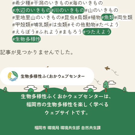
サイトマップ
希少種
干潟のいきもの
海のいきもの
水辺のいきもの
川のいきもの
山のいきもの
里地里山のいきもの
昆虫
鳥類
植物
魚類
両生類
甲殻類
哺乳類
は虫類
その他動物
たべよう
えらぼう
ふれよう
まもろう
つたえよう
生物多様性
記事が見つかりませんでした。
生物多様性ふくおかウェブセンターは、
福岡市の生物多様性を楽しく学べる
ウェブサイトです。
福岡市 環境局 環境共生部 自然共生課