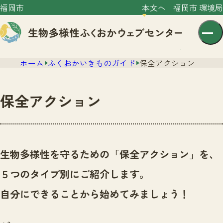
福岡市
本文へ
福岡市 環境局
ホーム
ふくおかいきものガイド
保全アクション
保全アクション
センター紹介
ニュース
生物多様性を守るための「保全アクション」を、
センター紹介TOP
サイトポリシー
５つのタイプ別にご紹介します。
いきものガイド
プライバシーポリシー
ニュースTOP
自分にできることから始めてみましょう！
市の取組み
イベント
いきものガイドTOP