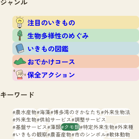
ジャンル
注目のいきもの
いきもの調査隊
生物多様性のめぐみ
調査レポート
いきもの図鑑
注目のいきもの
おでかけコース
生物多様性のめぐみ
マッチング
保全アクション
調査レポートTOP
いきもの図鑑
調査結果
お問合せ
ふくおかいきものマップ
マッチングTOP
おでかけコース
掲載申し込みフォーム
保全アクション
キーワード
農水産物
海藻
博多湾のさかなたち
外来生物法
文字サイズ
小
中
大
外来生物
供給サービス
調整サービス
基盤サービス
藻類
クモ類
特定外来生物
外来種
生物多様性ふくおかウェブセンターとは
いきもの観察
農畜産物
市のシンボル
軟体動物