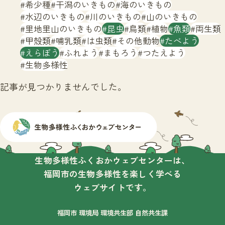
サイトマップ
希少種
干潟のいきもの
海のいきもの
水辺のいきもの
川のいきもの
山のいきもの
里地里山のいきもの
昆虫
鳥類
植物
魚類
両生類
甲殻類
哺乳類
は虫類
その他動物
たべよう
えらぼう
ふれよう
まもろう
つたえよう
生物多様性
記事が見つかりませんでした。
生物多様性ふくおかウェブセンターは、
福岡市の生物多様性を楽しく学べる
ウェブサイトです。
福岡市 環境局 環境共生部 自然共生課