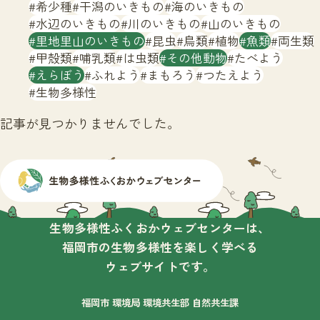
サイトマップ
希少種
干潟のいきもの
海のいきもの
水辺のいきもの
川のいきもの
山のいきもの
里地里山のいきもの
昆虫
鳥類
植物
魚類
両生類
甲殻類
哺乳類
は虫類
その他動物
たべよう
えらぼう
ふれよう
まもろう
つたえよう
生物多様性
記事が見つかりませんでした。
生物多様性ふくおかウェブセンターは、
福岡市の生物多様性を楽しく学べる
ウェブサイトです。
福岡市 環境局 環境共生部 自然共生課