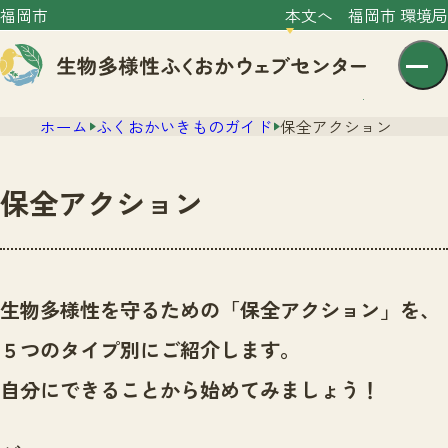
福岡市
本文へ
福岡市 環境局
ホーム
ふくおかいきものガイド
保全アクション
保全アクション
センター紹介
ニュース
生物多様性を守るための「保全アクション」を、
センター紹介TOP
サイトポリシー
５つのタイプ別にご紹介します。
いきものガイド
プライバシーポリシー
ニュースTOP
自分にできることから始めてみましょう！
市の取組み
イベント
いきものガイドTOP