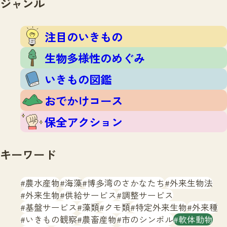
ジャンル
注目のいきもの
いきもの調査隊
生物多様性のめぐみ
調査レポート
いきもの図鑑
注目のいきもの
おでかけコース
生物多様性のめぐみ
マッチング
保全アクション
調査レポートTOP
いきもの図鑑
調査結果
お問合せ
ふくおかいきものマップ
マッチングTOP
おでかけコース
掲載申し込みフォーム
保全アクション
キーワード
農水産物
海藻
博多湾のさかなたち
外来生物法
文字サイズ
小
中
大
外来生物
供給サービス
調整サービス
基盤サービス
藻類
クモ類
特定外来生物
外来種
生物多様性ふくおかウェブセンターとは
いきもの観察
農畜産物
市のシンボル
軟体動物