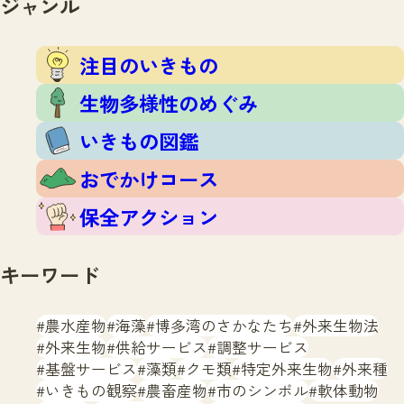
ジャンル
注目のいきもの
いきもの調査隊
生物多様性のめぐみ
調査レポート
いきもの図鑑
注目のいきもの
おでかけコース
生物多様性のめぐみ
マッチング
保全アクション
調査レポートTOP
いきもの図鑑
調査結果
お問合せ
ふくおかいきものマップ
マッチングTOP
おでかけコース
掲載申し込みフォーム
保全アクション
キーワード
農水産物
海藻
博多湾のさかなたち
外来生物法
文字サイズ
小
中
大
外来生物
供給サービス
調整サービス
基盤サービス
藻類
クモ類
特定外来生物
外来種
生物多様性ふくおかウェブセンターとは
いきもの観察
農畜産物
市のシンボル
軟体動物