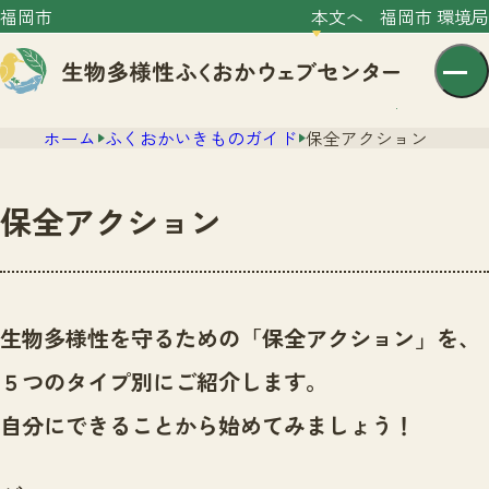
福岡市
本文へ
福岡市 環境局
ホーム
ふくおかいきものガイド
保全アクション
保全アクション
センター紹介
ニュース
生物多様性を守るための「保全アクション」を、
センター紹介TOP
サイトポリシー
５つのタイプ別にご紹介します。
いきものガイド
プライバシーポリシー
ニュースTOP
自分にできることから始めてみましょう！
市の取組み
イベント
いきものガイドTOP