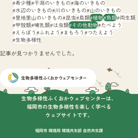
サイトマップ
希少種
干潟のいきもの
海のいきもの
水辺のいきもの
川のいきもの
山のいきもの
里地里山のいきもの
昆虫
鳥類
植物
魚類
両生類
甲殻類
哺乳類
は虫類
その他動物
たべよう
えらぼう
ふれよう
まもろう
つたえよう
生物多様性
記事が見つかりませんでした。
生物多様性ふくおかウェブセンターは、
福岡市の生物多様性を楽しく学べる
ウェブサイトです。
福岡市 環境局 環境共生部 自然共生課