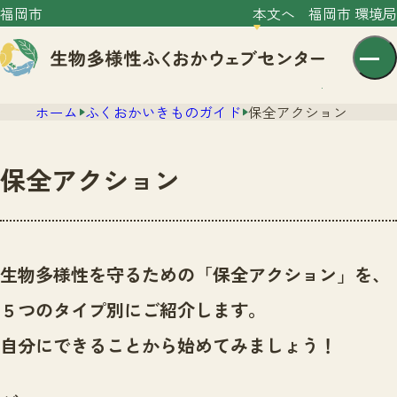
福岡市
本文へ
福岡市 環境局
ホーム
ふくおかいきものガイド
保全アクション
保全アクション
センター紹介
ニュース
生物多様性を守るための「保全アクション」を、
センター紹介TOP
サイトポリシー
５つのタイプ別にご紹介します。
いきものガイド
プライバシーポリシー
ニュースTOP
自分にできることから始めてみましょう！
市の取組み
イベント
いきものガイドTOP