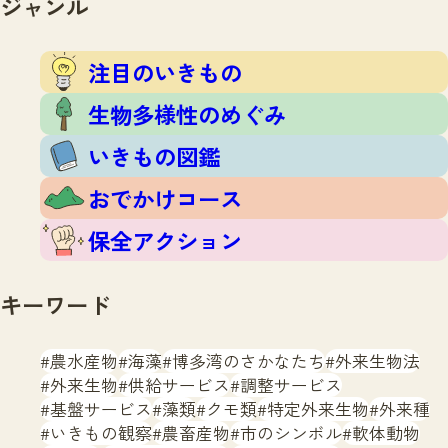
ジャンル
注目のいきもの
いきもの調査隊
生物多様性のめぐみ
調査レポート
いきもの図鑑
注目のいきもの
おでかけコース
生物多様性のめぐみ
マッチング
保全アクション
調査レポートTOP
いきもの図鑑
調査結果
お問合せ
ふくおかいきものマップ
マッチングTOP
おでかけコース
掲載申し込みフォーム
保全アクション
キーワード
農水産物
海藻
博多湾のさかなたち
外来生物法
文字サイズ
小
中
大
外来生物
供給サービス
調整サービス
基盤サービス
藻類
クモ類
特定外来生物
外来種
生物多様性ふくおかウェブセンターとは
いきもの観察
農畜産物
市のシンボル
軟体動物