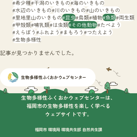
サイトマップ
希少種
干潟のいきもの
海のいきもの
水辺のいきもの
川のいきもの
山のいきもの
里地里山のいきもの
昆虫
鳥類
植物
魚類
両生類
甲殻類
哺乳類
は虫類
その他動物
たべよう
えらぼう
ふれよう
まもろう
つたえよう
生物多様性
記事が見つかりませんでした。
生物多様性ふくおかウェブセンターは、
福岡市の生物多様性を楽しく学べる
ウェブサイトです。
福岡市 環境局 環境共生部 自然共生課