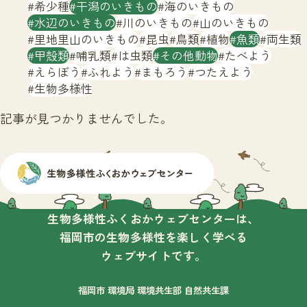
サイトマップ
希少種
干潟のいきもの
海のいきもの
水辺のいきもの
川のいきもの
山のいきもの
里地里山のいきもの
昆虫
鳥類
植物
魚類
両生類
甲殻類
哺乳類
は虫類
その他動物
たべよう
えらぼう
ふれよう
まもろう
つたえよう
生物多様性
記事が見つかりませんでした。
生物多様性ふくおかウェブセンターは、
福岡市の生物多様性を楽しく学べる
ウェブサイトです。
福岡市 環境局 環境共生部 自然共生課