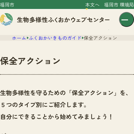
福岡市
本文へ
福岡市 環境局
ホーム
ふくおかいきものガイド
保全アクション
保全アクション
センター紹介
ニュース
生物多様性を守るための「保全アクション」を、
センター紹介TOP
サイトポリシー
５つのタイプ別にご紹介します。
いきものガイド
プライバシーポリシー
ニュースTOP
自分にできることから始めてみましょう！
市の取組み
イベント
いきものガイドTOP