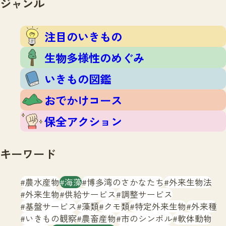
ジャンル
注目のいきもの
いきもの調査隊
生物多様性のめぐみ
調査レポート
いきもの図鑑
注目のいきもの
おでかけコース
生物多様性のめぐみ
マッチング
保全アクション
調査レポートTOP
いきもの図鑑
調査結果
お問合せ
ふくおかいきものマップ
マッチングTOP
おでかけコース
掲載申し込みフォーム
保全アクション
キーワード
農水産物
海藻
博多湾のさかなたち
外来生物法
文字サイズ
小
中
大
外来生物
供給サービス
調整サービス
基盤サービス
藻類
クモ類
特定外来生物
外来種
生物多様性ふくおかウェブセンターとは
いきもの観察
農畜産物
市のシンボル
軟体動物