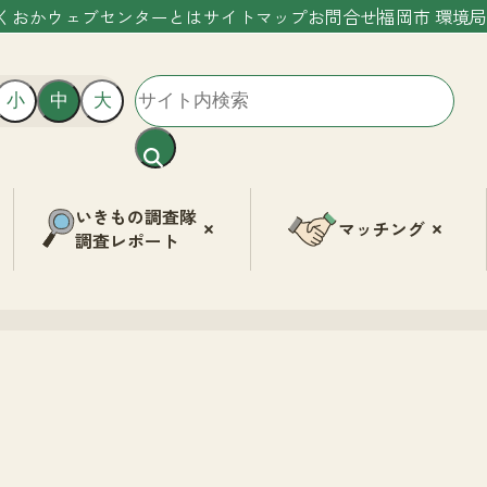
くおかウェブセンターとは
サイトマップ
お問合せ
福岡市 環境局
小
中
大
いきもの調査隊
マッチング
調査レポート