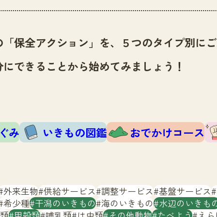
の「保全アクション」を、５つのタイプ別にご
分にできることから始めてみましょう！
ぐみ
いきもの図鑑
おでかけコース
外来生物
供給サービス
調整サービス
基盤サービス
希少種
干潟のいきもの
海のいきもの
水辺のいきも
類
甲殻類
哺乳類
は虫類
その他動物
たべよう
えら