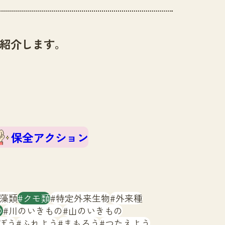
紹介します。
保全アクション
藻類
クモ類
特定外来生物
外来種
の
川のいきもの
山のいきもの
ぼう
ふれよう
まもろう
つたえよう