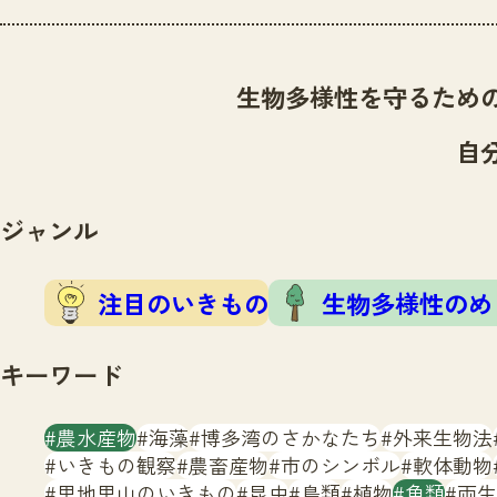
生物多様性を守るため
自
ジャンル
注目のいきもの
生物多様性のめ
キーワード
農水産物
海藻
博多湾のさかなたち
外来生物法
いきもの観察
農畜産物
市のシンボル
軟体動物
里地里山のいきもの
昆虫
鳥類
植物
魚類
両生