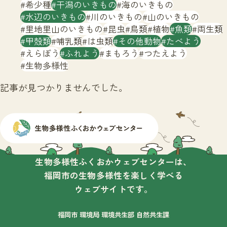
サイトマップ
希少種
干潟のいきもの
海のいきもの
水辺のいきもの
川のいきもの
山のいきもの
里地里山のいきもの
昆虫
鳥類
植物
魚類
両生類
甲殻類
哺乳類
は虫類
その他動物
たべよう
えらぼう
ふれよう
まもろう
つたえよう
生物多様性
記事が見つかりませんでした。
生物多様性ふくおかウェブセンターは、
福岡市の生物多様性を楽しく学べる
ウェブサイトです。
福岡市 環境局 環境共生部 自然共生課