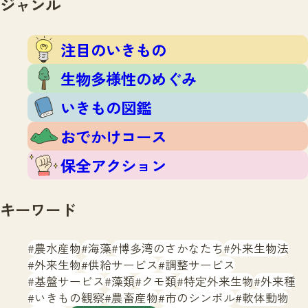
ジャンル
注目のいきもの
いきもの調査隊
生物多様性のめぐみ
調査レポート
いきもの図鑑
注目のいきもの
おでかけコース
生物多様性のめぐみ
マッチング
保全アクション
調査レポートTOP
いきもの図鑑
調査結果
お問合せ
ふくおかいきものマップ
マッチングTOP
おでかけコース
掲載申し込みフォーム
保全アクション
キーワード
農水産物
海藻
博多湾のさかなたち
外来生物法
文字サイズ
小
中
大
外来生物
供給サービス
調整サービス
基盤サービス
藻類
クモ類
特定外来生物
外来種
生物多様性ふくおかウェブセンターとは
いきもの観察
農畜産物
市のシンボル
軟体動物