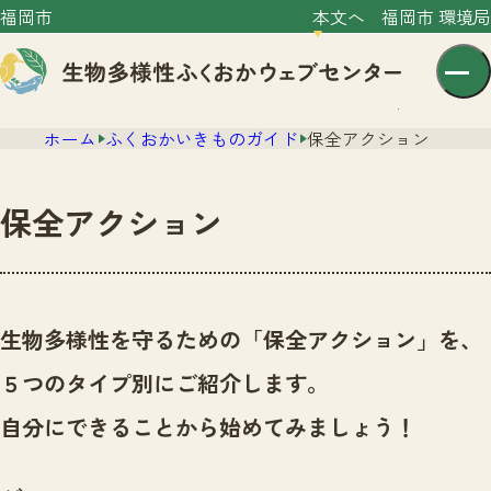
福岡市
本文へ
福岡市 環境局
ホーム
ふくおかいきものガイド
保全アクション
保全アクション
センター紹介
ニュース
生物多様性を守るための「保全アクション」を、
センター紹介TOP
サイトポリシー
５つのタイプ別にご紹介します。
いきものガイド
プライバシーポリシー
ニュースTOP
自分にできることから始めてみましょう！
市の取組み
イベント
いきものガイドTOP