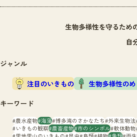
生物多様性を守るため
自
ジャンル
注目のいきもの
生物多様性のめ
キーワード
農水産物
海藻
博多湾のさかなたち
外来生物法
いきもの観察
農畜産物
市のシンボル
軟体動物
里地里山のいきもの
昆虫
鳥類
植物
魚類
両生