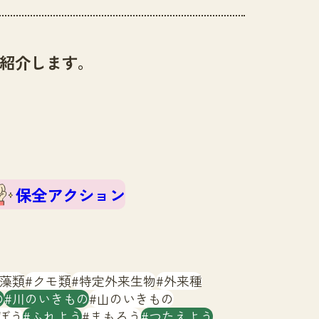
紹介します。
保全アクション
藻類
クモ類
特定外来生物
外来種
の
川のいきもの
山のいきもの
ぼう
ふれよう
まもろう
つたえよう