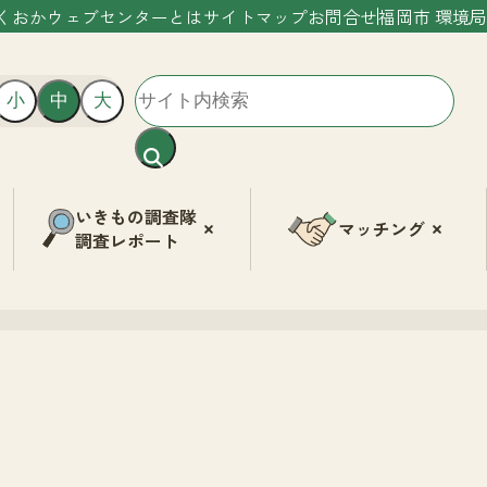
くおかウェブセンターとは
サイトマップ
お問合せ
福岡市 環境局
小
中
大
いきもの調査隊
マッチング
調査レポート