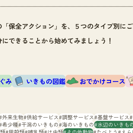
の「保全アクション」を、５つのタイプ別にご
分にできることから始めてみましょう！
ぐみ
いきもの図鑑
おでかけコース
外来生物
供給サービス
調整サービス
基盤サービス
希少種
干潟のいきもの
海のいきもの
水辺のいきも
類
甲殻類
哺乳類
は虫類
その他動物
たべよう
えら