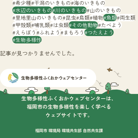
サイトマップ
希少種
干潟のいきもの
海のいきもの
水辺のいきもの
川のいきもの
山のいきもの
里地里山のいきもの
昆虫
鳥類
植物
魚類
両生類
甲殻類
哺乳類
は虫類
その他動物
たべよう
えらぼう
ふれよう
まもろう
つたえよう
生物多様性
記事が見つかりませんでした。
生物多様性ふくおかウェブセンターは、
福岡市の生物多様性を楽しく学べる
ウェブサイトです。
福岡市 環境局 環境共生部 自然共生課