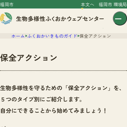
福岡市
本文へ
福岡市 環境局
ホーム
ふくおかいきものガイド
保全アクション
保全アクション
センター紹介
ニュース
生物多様性を守るための「保全アクション」を、
センター紹介TOP
サイトポリシー
５つのタイプ別にご紹介します。
いきものガイド
プライバシーポリシー
ニュースTOP
自分にできることから始めてみましょう！
市の取組み
イベント
いきものガイドTOP