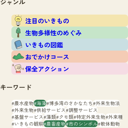
ジャンル
注目のいきもの
いきもの調査隊
生物多様性のめぐみ
調査レポート
いきもの図鑑
注目のいきもの
おでかけコース
生物多様性のめぐみ
マッチング
保全アクション
調査レポートTOP
いきもの図鑑
調査結果
お問合せ
ふくおかいきものマップ
マッチングTOP
おでかけコース
掲載申し込みフォーム
保全アクション
キーワード
農水産物
海藻
博多湾のさかなたち
外来生物法
文字サイズ
小
中
大
外来生物
供給サービス
調整サービス
基盤サービス
藻類
クモ類
特定外来生物
外来種
生物多様性ふくおかウェブセンターとは
いきもの観察
農畜産物
市のシンボル
軟体動物