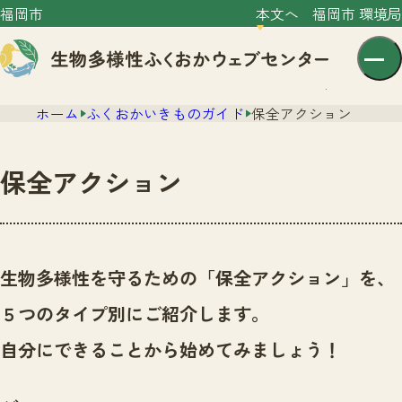
福岡市
本文へ
福岡市 環境局
ホーム
ふくおかいきものガイド
保全アクション
保全アクション
センター紹介
ニュース
生物多様性を守るための「保全アクション」を、
センター紹介TOP
サイトポリシー
５つのタイプ別にご紹介します。
いきものガイド
プライバシーポリシー
ニュースTOP
自分にできることから始めてみましょう！
市の取組み
イベント
いきものガイドTOP