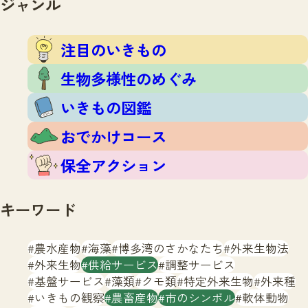
ジャンル
注目のいきもの
いきもの調査隊
生物多様性のめぐみ
調査レポート
いきもの図鑑
注目のいきもの
おでかけコース
生物多様性のめぐみ
マッチング
保全アクション
調査レポートTOP
いきもの図鑑
調査結果
お問合せ
ふくおかいきものマップ
マッチングTOP
おでかけコース
掲載申し込みフォーム
保全アクション
キーワード
農水産物
海藻
博多湾のさかなたち
外来生物法
文字サイズ
小
中
大
外来生物
供給サービス
調整サービス
基盤サービス
藻類
クモ類
特定外来生物
外来種
生物多様性ふくおかウェブセンターとは
いきもの観察
農畜産物
市のシンボル
軟体動物