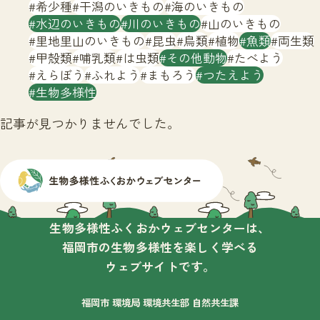
サイトマップ
希少種
干潟のいきもの
海のいきもの
水辺のいきもの
川のいきもの
山のいきもの
里地里山のいきもの
昆虫
鳥類
植物
魚類
両生類
甲殻類
哺乳類
は虫類
その他動物
たべよう
えらぼう
ふれよう
まもろう
つたえよう
生物多様性
記事が見つかりませんでした。
生物多様性ふくおかウェブセンターは、
福岡市の生物多様性を楽しく学べる
ウェブサイトです。
福岡市 環境局 環境共生部 自然共生課