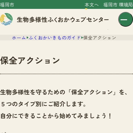
福岡市
本文へ
福岡市 環境局
ホーム
ふくおかいきものガイド
保全アクション
保全アクション
センター紹介
ニュース
生物多様性を守るための「保全アクション」を、
センター紹介TOP
サイトポリシー
５つのタイプ別にご紹介します。
いきものガイド
プライバシーポリシー
ニュースTOP
自分にできることから始めてみましょう！
市の取組み
イベント
いきものガイドTOP