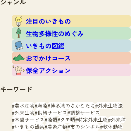
ジャンル
注目のいきもの
いきもの調査隊
生物多様性のめぐみ
調査レポート
いきもの図鑑
注目のいきもの
おでかけコース
生物多様性のめぐみ
マッチング
保全アクション
調査レポートTOP
いきもの図鑑
調査結果
お問合せ
ふくおかいきものマップ
マッチングTOP
おでかけコース
掲載申し込みフォーム
保全アクション
キーワード
農水産物
海藻
博多湾のさかなたち
外来生物法
文字サイズ
小
中
大
外来生物
供給サービス
調整サービス
基盤サービス
藻類
クモ類
特定外来生物
外来種
生物多様性ふくおかウェブセンターとは
いきもの観察
農畜産物
市のシンボル
軟体動物