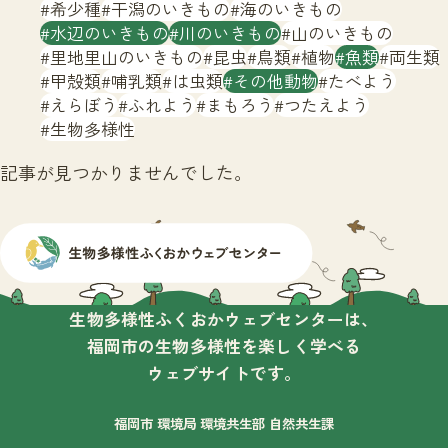
サイトマップ
希少種
干潟のいきもの
海のいきもの
水辺のいきもの
川のいきもの
山のいきもの
里地里山のいきもの
昆虫
鳥類
植物
魚類
両生類
甲殻類
哺乳類
は虫類
その他動物
たべよう
えらぼう
ふれよう
まもろう
つたえよう
生物多様性
記事が見つかりませんでした。
生物多様性ふくおかウェブセンターは、
福岡市の生物多様性を楽しく学べる
ウェブサイトです。
福岡市 環境局 環境共生部 自然共生課