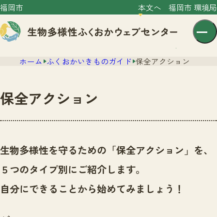
福岡市
本文へ
福岡市 環境局
ホーム
ふくおかいきものガイド
保全アクション
保全アクション
センター紹介
ニュース
生物多様性を守るための「保全アクション」を、
センター紹介TOP
サイトポリシー
５つのタイプ別にご紹介します。
いきものガイド
プライバシーポリシー
ニュースTOP
自分にできることから始めてみましょう！
市の取組み
イベント
いきものガイドTOP