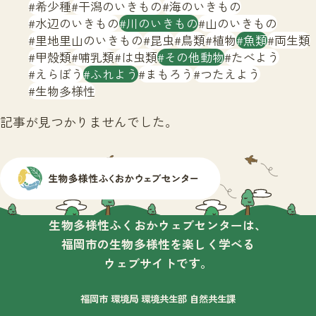
サイトマップ
希少種
干潟のいきもの
海のいきもの
水辺のいきもの
川のいきもの
山のいきもの
里地里山のいきもの
昆虫
鳥類
植物
魚類
両生類
甲殻類
哺乳類
は虫類
その他動物
たべよう
えらぼう
ふれよう
まもろう
つたえよう
生物多様性
記事が見つかりませんでした。
生物多様性ふくおかウェブセンターは、
福岡市の生物多様性を楽しく学べる
ウェブサイトです。
福岡市 環境局 環境共生部 自然共生課