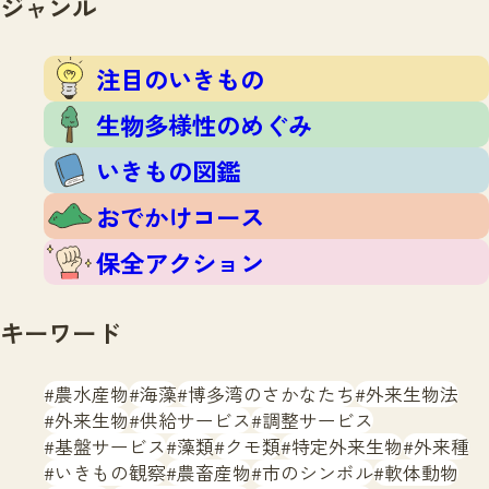
ジャンル
注目のいきもの
いきもの調査隊
生物多様性のめぐみ
調査レポート
いきもの図鑑
注目のいきもの
おでかけコース
生物多様性のめぐみ
マッチング
保全アクション
調査レポートTOP
いきもの図鑑
調査結果
お問合せ
ふくおかいきものマップ
マッチングTOP
おでかけコース
掲載申し込みフォーム
保全アクション
キーワード
農水産物
海藻
博多湾のさかなたち
外来生物法
文字サイズ
小
中
大
外来生物
供給サービス
調整サービス
基盤サービス
藻類
クモ類
特定外来生物
外来種
生物多様性ふくおかウェブセンターとは
いきもの観察
農畜産物
市のシンボル
軟体動物