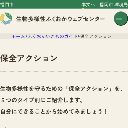
福岡市
本文へ
福岡市 環境局
ホーム
ふくおかいきものガイド
保全アクション
保全アクション
センター紹介
ニュース
生物多様性を守るための「保全アクション」を、
センター紹介TOP
サイトポリシー
５つのタイプ別にご紹介します。
いきものガイド
プライバシーポリシー
ニュースTOP
自分にできることから始めてみましょう！
市の取組み
イベント
いきものガイドTOP