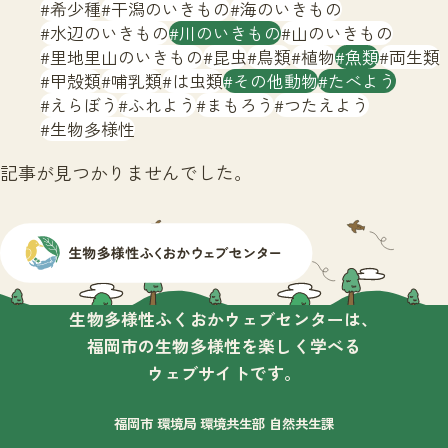
サイトマップ
希少種
干潟のいきもの
海のいきもの
水辺のいきもの
川のいきもの
山のいきもの
里地里山のいきもの
昆虫
鳥類
植物
魚類
両生類
甲殻類
哺乳類
は虫類
その他動物
たべよう
えらぼう
ふれよう
まもろう
つたえよう
生物多様性
記事が見つかりませんでした。
生物多様性ふくおかウェブセンターは、
福岡市の生物多様性を楽しく学べる
ウェブサイトです。
福岡市 環境局 環境共生部 自然共生課