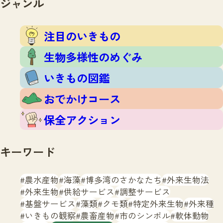
ジャンル
注目のいきもの
いきもの調査隊
生物多様性のめぐみ
調査レポート
いきもの図鑑
注目のいきもの
おでかけコース
生物多様性のめぐみ
マッチング
保全アクション
調査レポートTOP
いきもの図鑑
調査結果
お問合せ
ふくおかいきものマップ
マッチングTOP
おでかけコース
掲載申し込みフォーム
保全アクション
キーワード
農水産物
海藻
博多湾のさかなたち
外来生物法
文字サイズ
小
中
大
外来生物
供給サービス
調整サービス
基盤サービス
藻類
クモ類
特定外来生物
外来種
生物多様性ふくおかウェブセンターとは
いきもの観察
農畜産物
市のシンボル
軟体動物