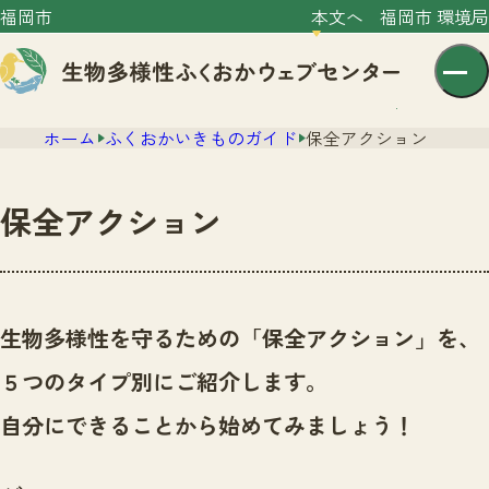
福岡市
本文へ
福岡市 環境局
ホーム
ふくおかいきものガイド
保全アクション
保全アクション
センター紹介
ニュース
生物多様性を守るための「保全アクション」を、
センター紹介TOP
サイトポリシー
５つのタイプ別にご紹介します。
いきものガイド
プライバシーポリシー
ニュースTOP
自分にできることから始めてみましょう！
市の取組み
イベント
いきものガイドTOP