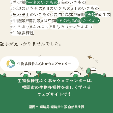
サイトマップ
希少種
干潟のいきもの
海のいきもの
水辺のいきもの
川のいきもの
山のいきもの
里地里山のいきもの
昆虫
鳥類
植物
魚類
両生類
甲殻類
哺乳類
は虫類
その他動物
たべよう
えらぼう
ふれよう
まもろう
つたえよう
生物多様性
記事が見つかりませんでした。
生物多様性ふくおかウェブセンターは、
福岡市の生物多様性を楽しく学べる
ウェブサイトです。
福岡市 環境局 環境共生部 自然共生課