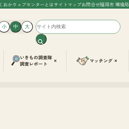
くおかウェブセンターとは
サイトマップ
お問合せ
福岡市 環境局
小
中
大
いきもの調査隊
マッチング
調査レポート