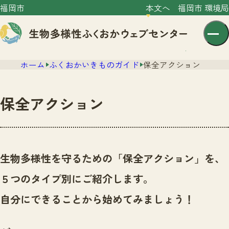
福岡市
本文へ
福岡市 環境局
ホーム
ふくおかいきものガイド
保全アクション
保全アクション
センター紹介
ニュース
生物多様性を守るための「保全アクション」を、
センター紹介TOP
サイトポリシー
５つのタイプ別にご紹介します。
いきものガイド
プライバシーポリシー
ニュースTOP
自分にできることから始めてみましょう！
市の取組み
イベント
いきものガイドTOP