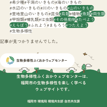
サイトマップ
希少種
干潟のいきもの
海のいきもの
水辺のいきもの
川のいきもの
山のいきもの
里地里山のいきもの
昆虫
鳥類
植物
魚類
両生類
甲殻類
哺乳類
は虫類
その他動物
たべよう
えらぼう
ふれよう
まもろう
つたえよう
生物多様性
記事が見つかりませんでした。
生物多様性ふくおかウェブセンターは、
福岡市の生物多様性を楽しく学べる
ウェブサイトです。
福岡市 環境局 環境共生部 自然共生課