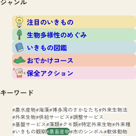
ジャンル
注目のいきもの
いきもの調査隊
生物多様性のめぐみ
調査レポート
いきもの図鑑
注目のいきもの
おでかけコース
生物多様性のめぐみ
マッチング
保全アクション
調査レポートTOP
いきもの図鑑
調査結果
お問合せ
ふくおかいきものマップ
マッチングTOP
おでかけコース
掲載申し込みフォーム
保全アクション
キーワード
農水産物
海藻
博多湾のさかなたち
外来生物法
文字サイズ
小
中
大
外来生物
供給サービス
調整サービス
基盤サービス
藻類
クモ類
特定外来生物
外来種
生物多様性ふくおかウェブセンターとは
いきもの観察
農畜産物
市のシンボル
軟体動物