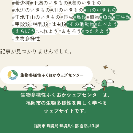
サイトマップ
希少種
干潟のいきもの
海のいきもの
水辺のいきもの
川のいきもの
山のいきもの
里地里山のいきもの
昆虫
鳥類
植物
魚類
両生類
甲殻類
哺乳類
は虫類
その他動物
たべよう
えらぼう
ふれよう
まもろう
つたえよう
生物多様性
記事が見つかりませんでした。
生物多様性ふくおかウェブセンターは、
福岡市の生物多様性を楽しく学べる
ウェブサイトです。
福岡市 環境局 環境共生部 自然共生課