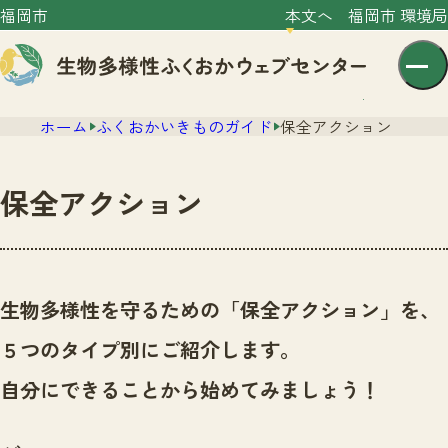
福岡市
本文へ
福岡市 環境局
ホーム
ふくおかいきものガイド
保全アクション
保全アクション
センター紹介
ニュース
生物多様性を守るための「保全アクション」を、
センター紹介TOP
サイトポリシー
５つのタイプ別にご紹介します。
いきものガイド
プライバシーポリシー
ニュースTOP
自分にできることから始めてみましょう！
市の取組み
イベント
いきものガイドTOP