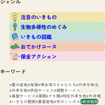
ジャンル
注目のいきもの
いきもの調査隊
生物多様性のめぐみ
調査レポート
いきもの図鑑
注目のいきもの
おでかけコース
生物多様性のめぐみ
マッチング
保全アクション
調査レポートTOP
いきもの図鑑
調査結果
お問合せ
ふくおかいきものマップ
マッチングTOP
おでかけコース
掲載申し込みフォーム
保全アクション
キーワード
農水産物
海藻
博多湾のさかなたち
外来生物法
文字サイズ
小
中
大
外来生物
供給サービス
調整サービス
基盤サービス
藻類
クモ類
特定外来生物
外来種
生物多様性ふくおかウェブセンターとは
いきもの観察
農畜産物
市のシンボル
軟体動物