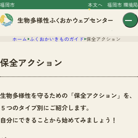
福岡市
本文へ
福岡市 環境局
ホーム
ふくおかいきものガイド
保全アクション
保全アクション
センター紹介
ニュース
生物多様性を守るための「保全アクション」を、
センター紹介TOP
サイトポリシー
５つのタイプ別にご紹介します。
いきものガイド
プライバシーポリシー
ニュースTOP
自分にできることから始めてみましょう！
市の取組み
イベント
いきものガイドTOP