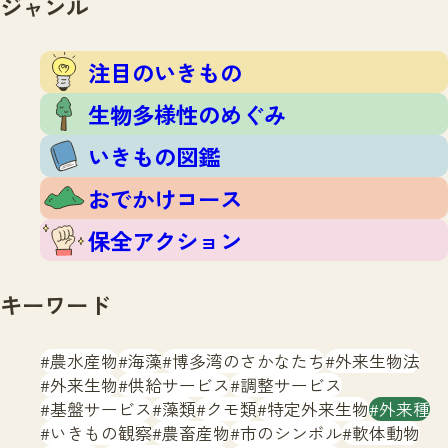
ジャンル
注目のいきもの
いきもの調査隊
生物多様性のめぐみ
調査レポート
いきもの図鑑
注目のいきもの
おでかけコース
生物多様性のめぐみ
マッチング
保全アクション
調査レポートTOP
いきもの図鑑
調査結果
お問合せ
ふくおかいきものマップ
マッチングTOP
おでかけコース
掲載申し込みフォーム
保全アクション
キーワード
農水産物
海藻
博多湾のさかなたち
外来生物法
文字サイズ
小
中
大
外来生物
供給サービス
調整サービス
基盤サービス
藻類
クモ類
特定外来生物
外来種
生物多様性ふくおかウェブセンターとは
いきもの観察
農畜産物
市のシンボル
軟体動物