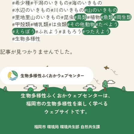
サイトマップ
希少種
干潟のいきもの
海のいきもの
水辺のいきもの
川のいきもの
山のいきもの
里地里山のいきもの
昆虫
鳥類
植物
魚類
両生類
甲殻類
哺乳類
は虫類
その他動物
たべよう
えらぼう
ふれよう
まもろう
つたえよう
生物多様性
記事が見つかりませんでした。
生物多様性ふくおかウェブセンターは、
福岡市の生物多様性を楽しく学べる
ウェブサイトです。
福岡市 環境局 環境共生部 自然共生課