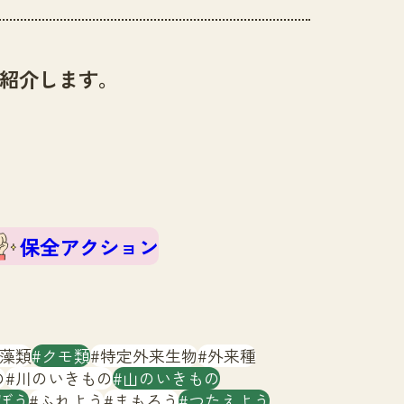
紹介します。
保全アクション
藻類
クモ類
特定外来生物
外来種
の
川のいきもの
山のいきもの
ぼう
ふれよう
まもろう
つたえよう