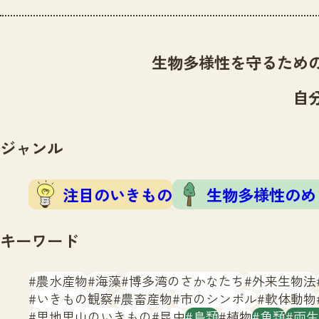
生物多様性を守るため
自
ジャンル
注目のいきもの
生物多様性のめ
キーワード
農水産物
海藻
博多湾のさかなたち
外来生物法
いきもの観察
農畜産物
市のシンボル
軟体動物
里地里山のいきもの
昆虫
鳥類
植物
魚類
両生