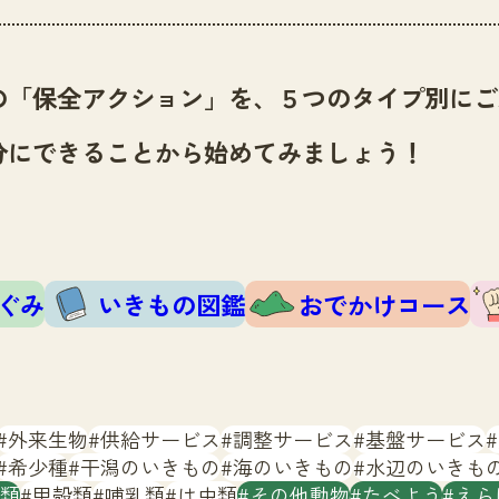
の「保全アクション」を、５つのタイプ別にご
分にできることから始めてみましょう！
ぐみ
いきもの図鑑
おでかけコース
外来生物
供給サービス
調整サービス
基盤サービス
希少種
干潟のいきもの
海のいきもの
水辺のいきも
類
甲殻類
哺乳類
は虫類
その他動物
たべよう
えら