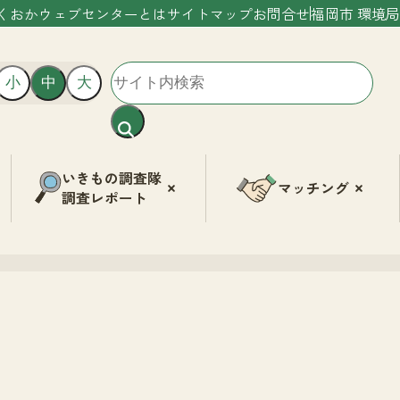
くおかウェブセンターとは
サイトマップ
お問合せ
福岡市 環境局
小
中
大
いきもの調査隊
マッチング
調査レポート