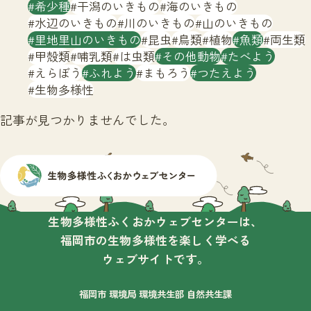
サイトマップ
希少種
干潟のいきもの
海のいきもの
水辺のいきもの
川のいきもの
山のいきもの
里地里山のいきもの
昆虫
鳥類
植物
魚類
両生類
甲殻類
哺乳類
は虫類
その他動物
たべよう
えらぼう
ふれよう
まもろう
つたえよう
生物多様性
記事が見つかりませんでした。
生物多様性ふくおかウェブセンターは、
福岡市の生物多様性を楽しく学べる
ウェブサイトです。
福岡市 環境局 環境共生部 自然共生課