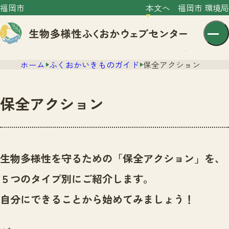
福岡市
本文へ
福岡市 環境局
ホーム
ふくおかいきものガイド
保全アクション
保全アクション
センター紹介
ニュース
生物多様性を守るための「保全アクション」を、
センター紹介TOP
サイトポリシー
５つのタイプ別にご紹介します。
いきものガイド
プライバシーポリシー
ニュースTOP
自分にできることから始めてみましょう！
市の取組み
イベント
いきものガイドTOP