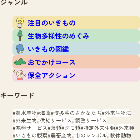
ジャンル
注目のいきもの
いきもの調査隊
生物多様性のめぐみ
調査レポート
いきもの図鑑
注目のいきもの
おでかけコース
生物多様性のめぐみ
マッチング
保全アクション
調査レポートTOP
いきもの図鑑
調査結果
お問合せ
ふくおかいきものマップ
マッチングTOP
おでかけコース
掲載申し込みフォーム
保全アクション
キーワード
農水産物
海藻
博多湾のさかなたち
外来生物法
文字サイズ
小
中
大
外来生物
供給サービス
調整サービス
基盤サービス
藻類
クモ類
特定外来生物
外来種
生物多様性ふくおかウェブセンターとは
いきもの観察
農畜産物
市のシンボル
軟体動物