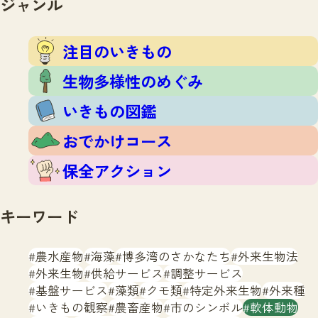
ジャンル
注目のいきもの
いきもの調査隊
生物多様性のめぐみ
調査レポート
いきもの図鑑
注目のいきもの
おでかけコース
生物多様性のめぐみ
マッチング
保全アクション
調査レポートTOP
いきもの図鑑
調査結果
お問合せ
ふくおかいきものマップ
マッチングTOP
おでかけコース
掲載申し込みフォーム
保全アクション
キーワード
農水産物
海藻
博多湾のさかなたち
外来生物法
文字サイズ
小
中
大
外来生物
供給サービス
調整サービス
基盤サービス
藻類
クモ類
特定外来生物
外来種
生物多様性ふくおかウェブセンターとは
いきもの観察
農畜産物
市のシンボル
軟体動物