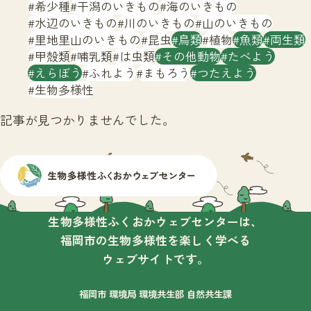
サイトマップ
希少種
干潟のいきもの
海のいきもの
水辺のいきもの
川のいきもの
山のいきもの
里地里山のいきもの
昆虫
鳥類
植物
魚類
両生類
甲殻類
哺乳類
は虫類
その他動物
たべよう
えらぼう
ふれよう
まもろう
つたえよう
生物多様性
記事が見つかりませんでした。
生物多様性ふくおかウェブセンターは、
福岡市の生物多様性を楽しく学べる
ウェブサイトです。
福岡市 環境局 環境共生部 自然共生課