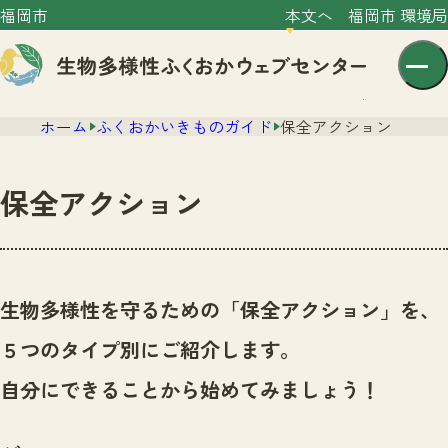
福岡市
本文へ
福岡市 環境局
ホーム
ふくおかいきものガイド
保全アクション
保全アクション
センター紹介
ニュース
生物多様性を守るための「保全アクション」を、
センター紹介TOP
サイトポリシー
５つのタイプ別にご紹介します。
いきものガイド
プライバシーポリシー
ニュースTOP
自分にできることから始めてみましょう！
市の取組み
イベント
いきものガイドTOP