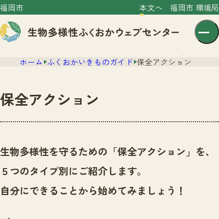
福岡市
本文へ
福岡市 環境局
ホーム
ふくおかいきものガイド
保全アクション
保全アクション
センター紹介
ニュース
生物多様性を守るための「保全アクション」を、
センター紹介TOP
サイトポリシー
５つのタイプ別にご紹介します。
いきものガイド
プライバシーポリシー
ニュースTOP
自分にできることから始めてみましょう！
市の取組み
イベント
いきものガイドTOP