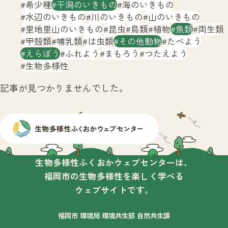
サイトマップ
希少種
干潟のいきもの
海のいきもの
水辺のいきもの
川のいきもの
山のいきもの
里地里山のいきもの
昆虫
鳥類
植物
魚類
両生類
甲殻類
哺乳類
は虫類
その他動物
たべよう
えらぼう
ふれよう
まもろう
つたえよう
生物多様性
記事が見つかりませんでした。
生物多様性ふくおかウェブセンターは、
福岡市の生物多様性を楽しく学べる
ウェブサイトです。
福岡市 環境局 環境共生部 自然共生課