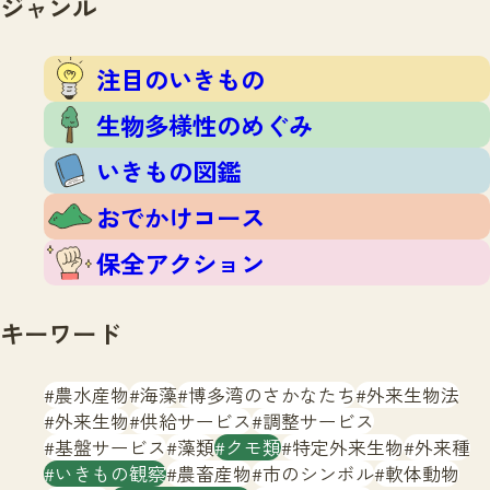
ジャンル
注目のいきもの
いきもの調査隊
生物多様性のめぐみ
調査レポート
いきもの図鑑
注目のいきもの
おでかけコース
生物多様性のめぐみ
マッチング
保全アクション
調査レポートTOP
いきもの図鑑
調査結果
お問合せ
ふくおかいきものマップ
マッチングTOP
おでかけコース
掲載申し込みフォーム
保全アクション
キーワード
農水産物
海藻
博多湾のさかなたち
外来生物法
文字サイズ
小
中
大
外来生物
供給サービス
調整サービス
基盤サービス
藻類
クモ類
特定外来生物
外来種
生物多様性ふくおかウェブセンターとは
いきもの観察
農畜産物
市のシンボル
軟体動物