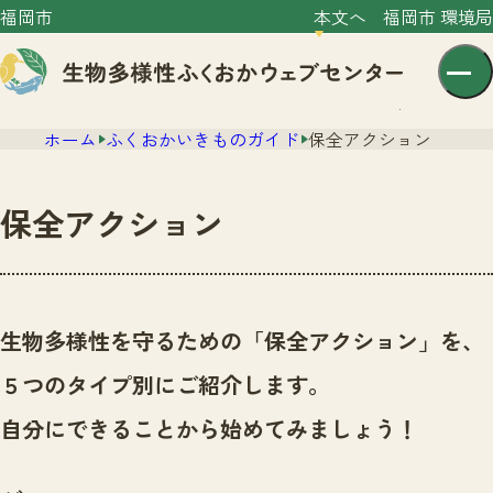
福岡市
本文へ
福岡市 環境局
ホーム
ふくおかいきものガイド
保全アクション
保全アクション
センター紹介
ニュース
生物多様性を守るための「保全アクション」を、
センター紹介TOP
サイトポリシー
５つのタイプ別にご紹介します。
いきものガイド
プライバシーポリシー
ニュースTOP
自分にできることから始めてみましょう！
市の取組み
イベント
いきものガイドTOP