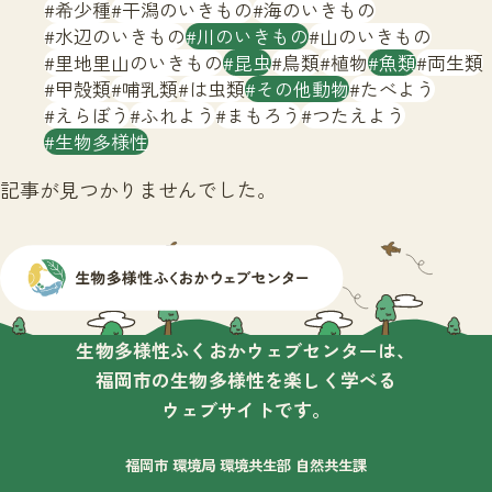
サイトマップ
希少種
干潟のいきもの
海のいきもの
水辺のいきもの
川のいきもの
山のいきもの
里地里山のいきもの
昆虫
鳥類
植物
魚類
両生類
甲殻類
哺乳類
は虫類
その他動物
たべよう
えらぼう
ふれよう
まもろう
つたえよう
生物多様性
記事が見つかりませんでした。
生物多様性ふくおかウェブセンターは、
福岡市の生物多様性を楽しく学べる
ウェブサイトです。
福岡市 環境局 環境共生部 自然共生課