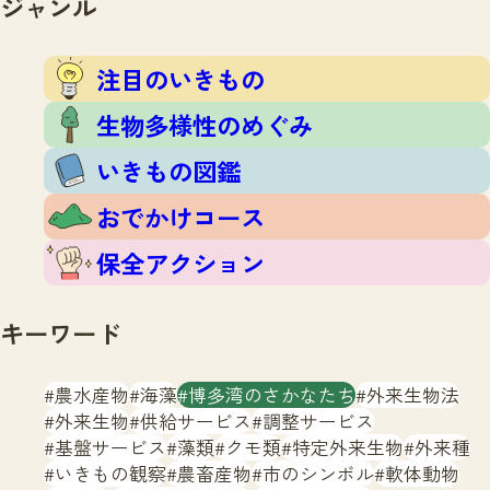
ジャンル
注目のいきもの
いきもの調査隊
生物多様性のめぐみ
調査レポート
いきもの図鑑
注目のいきもの
おでかけコース
生物多様性のめぐみ
マッチング
保全アクション
調査レポートTOP
いきもの図鑑
調査結果
お問合せ
ふくおかいきものマップ
マッチングTOP
おでかけコース
掲載申し込みフォーム
保全アクション
キーワード
農水産物
海藻
博多湾のさかなたち
外来生物法
文字サイズ
小
中
大
外来生物
供給サービス
調整サービス
基盤サービス
藻類
クモ類
特定外来生物
外来種
生物多様性ふくおかウェブセンターとは
いきもの観察
農畜産物
市のシンボル
軟体動物