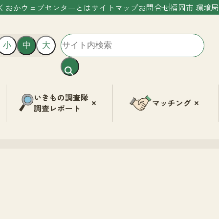
くおかウェブセンターとは
サイトマップ
お問合せ
福岡市 環境局
小
中
大
いきもの調査隊
マッチング
調査レポート