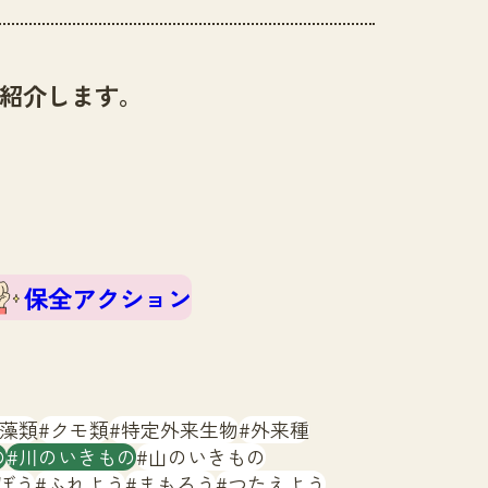
紹介します。
保全アクション
藻類
クモ類
特定外来生物
外来種
の
川のいきもの
山のいきもの
ぼう
ふれよう
まもろう
つたえよう