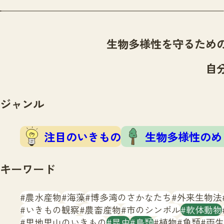
生物多様性を守るため
自
ジャンル
注目のいきもの
生物多様性のめ
キーワード
農水産物
海藻
博多湾のさかなたち
外来生物法
いきもの観察
農畜産物
市のシンボル
軟体動物
里地里山のいきもの
昆虫
鳥類
植物
魚類
両生