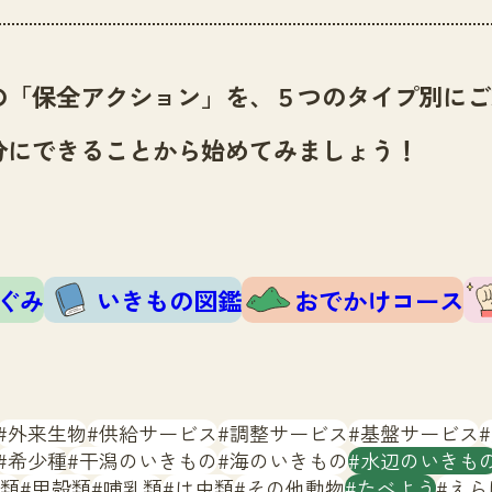
の「保全アクション」を、５つのタイプ別にご
分にできることから始めてみましょう！
ぐみ
いきもの図鑑
おでかけコース
外来生物
供給サービス
調整サービス
基盤サービス
希少種
干潟のいきもの
海のいきもの
水辺のいきも
類
甲殻類
哺乳類
は虫類
その他動物
たべよう
えら