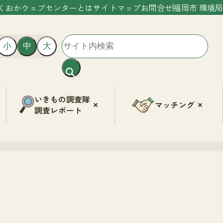
くおかウェブセンターとは
サイトマップ
お問合せ
福岡市 環境局
小
中
大
いきもの調査隊
マッチング
調査レポート