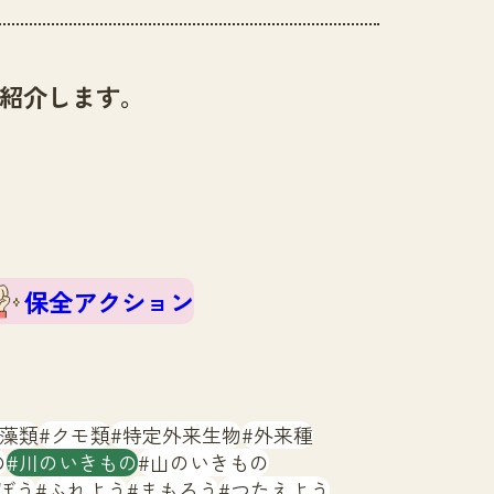
紹介します。
保全アクション
藻類
クモ類
特定外来生物
外来種
の
川のいきもの
山のいきもの
ぼう
ふれよう
まもろう
つたえよう