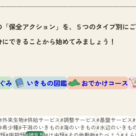
の「保全アクション」を、５つのタイプ別にご
分にできることから始めてみましょう！
ぐみ
いきもの図鑑
おでかけコース
外来生物
供給サービス
調整サービス
基盤サービス
希少種
干潟のいきもの
海のいきもの
水辺のいきも
類
甲殻類
哺乳類
は虫類
その他動物
たべよう
えら