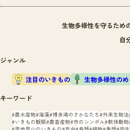
生物多様性を守るため
自
ジャンル
注目のいきもの
生物多様性のめ
キーワード
農水産物
海藻
博多湾のさかなたち
外来生物法
いきもの観察
農畜産物
市のシンボル
軟体動物
里地里山のいきもの
昆虫
鳥類
植物
魚類
両生