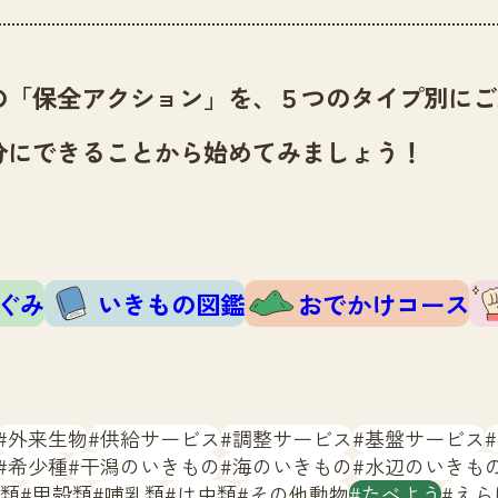
の「保全アクション」を、５つのタイプ別にご
分にできることから始めてみましょう！
ぐみ
いきもの図鑑
おでかけコース
外来生物
供給サービス
調整サービス
基盤サービス
希少種
干潟のいきもの
海のいきもの
水辺のいきも
類
甲殻類
哺乳類
は虫類
その他動物
たべよう
えら