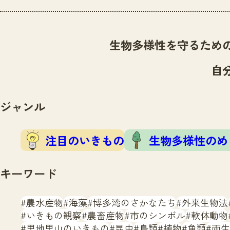
生物多様性を守るため
自
ジャンル
注目のいきもの
生物多様性のめ
キーワード
農水産物
海藻
博多湾のさかなたち
外来生物法
いきもの観察
農畜産物
市のシンボル
軟体動物
里地里山のいきもの
昆虫
鳥類
植物
魚類
両生