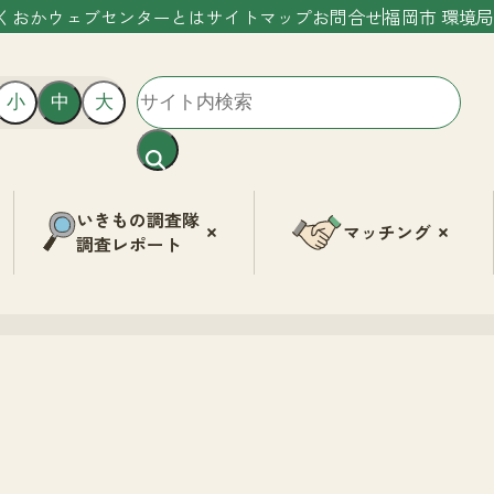
くおかウェブセンターとは
サイトマップ
お問合せ
福岡市 環境局
小
中
大
いきもの調査隊
マッチング
調査レポート