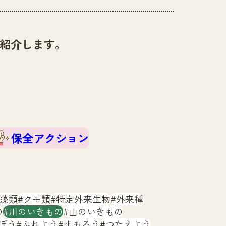
紹介します。
保全アクション
藻類
クモ類
特定外来生物
外来種
の
川のいきもの
山のいきもの
ぼう
ふれよう
まもろう
つたえよう