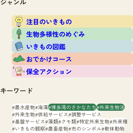
ジャンル
注目のいきもの
いきもの調査隊
生物多様性のめぐみ
調査レポート
いきもの図鑑
注目のいきもの
おでかけコース
生物多様性のめぐみ
マッチング
保全アクション
調査レポートTOP
いきもの図鑑
調査結果
お問合せ
ふくおかいきものマップ
マッチングTOP
おでかけコース
掲載申し込みフォーム
保全アクション
キーワード
農水産物
海藻
博多湾のさかなたち
外来生物法
文字サイズ
小
中
大
外来生物
供給サービス
調整サービス
基盤サービス
藻類
クモ類
特定外来生物
外来種
生物多様性ふくおかウェブセンターとは
いきもの観察
農畜産物
市のシンボル
軟体動物