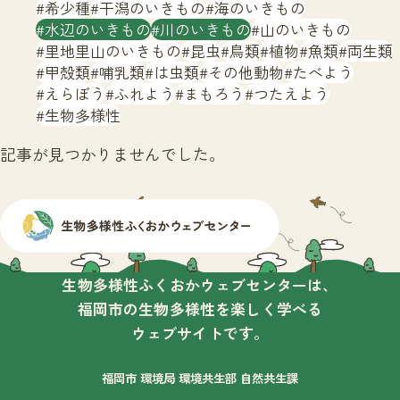
サイトマップ
希少種
干潟のいきもの
海のいきもの
水辺のいきもの
川のいきもの
山のいきもの
里地里山のいきもの
昆虫
鳥類
植物
魚類
両生類
甲殻類
哺乳類
は虫類
その他動物
たべよう
えらぼう
ふれよう
まもろう
つたえよう
生物多様性
記事が見つかりませんでした。
生物多様性ふくおかウェブセンターは、
福岡市の生物多様性を楽しく学べる
ウェブサイトです。
福岡市 環境局 環境共生部 自然共生課