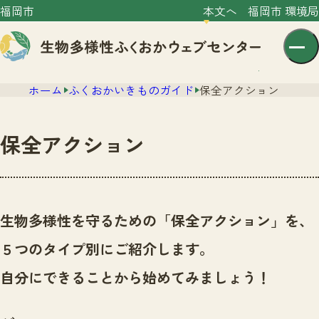
福岡市
本文へ
福岡市 環境局
ホーム
ふくおかいきものガイド
保全アクション
保全アクション
センター紹介
ニュース
生物多様性を守るための「保全アクション」を、
センター紹介TOP
サイトポリシー
５つのタイプ別にご紹介します。
いきものガイド
プライバシーポリシー
ニュースTOP
自分にできることから始めてみましょう！
市の取組み
イベント
いきものガイドTOP