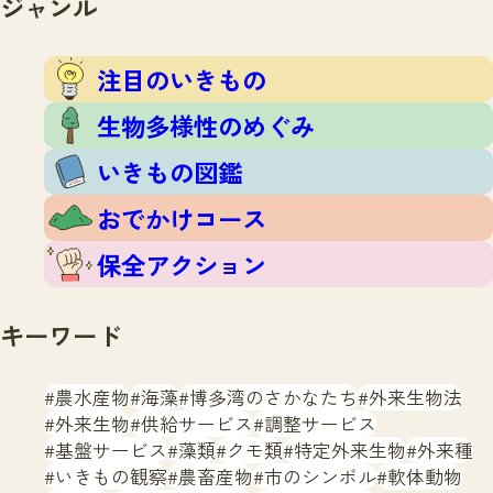
ジャンル
注目のいきもの
いきもの調査隊
生物多様性のめぐみ
調査レポート
いきもの図鑑
注目のいきもの
おでかけコース
生物多様性のめぐみ
マッチング
保全アクション
調査レポートTOP
いきもの図鑑
調査結果
お問合せ
ふくおかいきものマップ
マッチングTOP
おでかけコース
掲載申し込みフォーム
保全アクション
キーワード
農水産物
海藻
博多湾のさかなたち
外来生物法
文字サイズ
小
中
大
外来生物
供給サービス
調整サービス
基盤サービス
藻類
クモ類
特定外来生物
外来種
生物多様性ふくおかウェブセンターとは
いきもの観察
農畜産物
市のシンボル
軟体動物