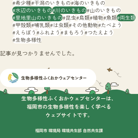
サイトマップ
希少種
干潟のいきもの
海のいきもの
水辺のいきもの
川のいきもの
山のいきもの
里地里山のいきもの
昆虫
鳥類
植物
魚類
両生類
甲殻類
哺乳類
は虫類
その他動物
たべよう
えらぼう
ふれよう
まもろう
つたえよう
生物多様性
記事が見つかりませんでした。
生物多様性ふくおかウェブセンターは、
福岡市の生物多様性を楽しく学べる
ウェブサイトです。
福岡市 環境局 環境共生部 自然共生課