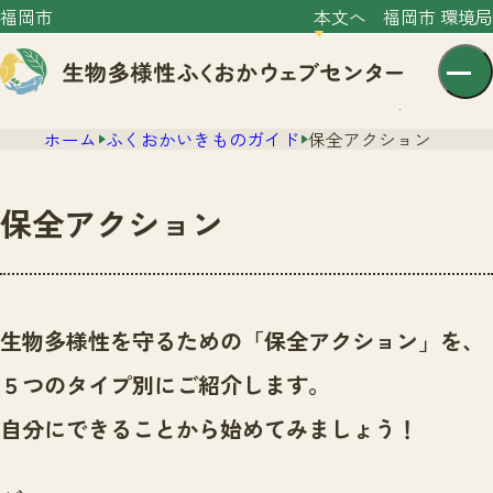
福岡市
本文へ
福岡市 環境局
ホーム
ふくおかいきものガイド
保全アクション
保全アクション
センター紹介
ニュース
生物多様性を守るための「保全アクション」を、
センター紹介TOP
サイトポリシー
５つのタイプ別にご紹介します。
いきものガイド
プライバシーポリシー
ニュースTOP
自分にできることから始めてみましょう！
市の取組み
イベント
いきものガイドTOP