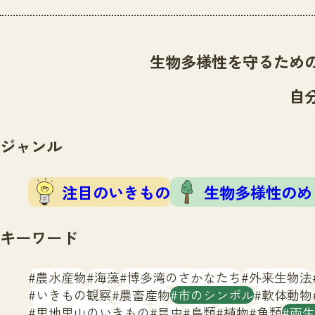
生物多様性を守るため
自
ジャンル
注目のいきもの
生物多様性のめ
キーワード
農水産物
海藻
博多湾のさかなたち
外来生物法
いきもの観察
農畜産物
市のシンボル
軟体動物
里地里山のいきもの
昆虫
鳥類
植物
魚類
両生