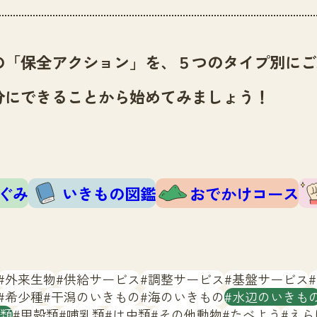
の「保全アクション」を、５つのタイプ別にご
分にできることから始めてみましょう！
ぐみ
いきもの図鑑
おでかけコース
外来生物
供給サービス
調整サービス
基盤サービス
希少種
干潟のいきもの
海のいきもの
水辺のいきも
類
甲殻類
哺乳類
は虫類
その他動物
たべよう
えら