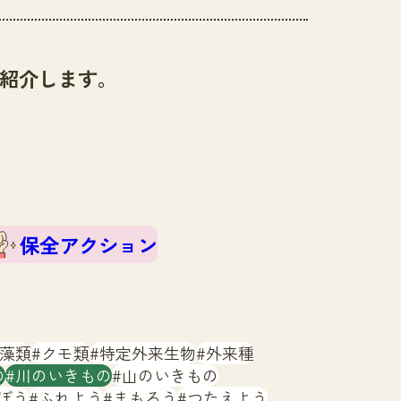
紹介します。
保全アクション
藻類
クモ類
特定外来生物
外来種
の
川のいきもの
山のいきもの
ぼう
ふれよう
まもろう
つたえよう