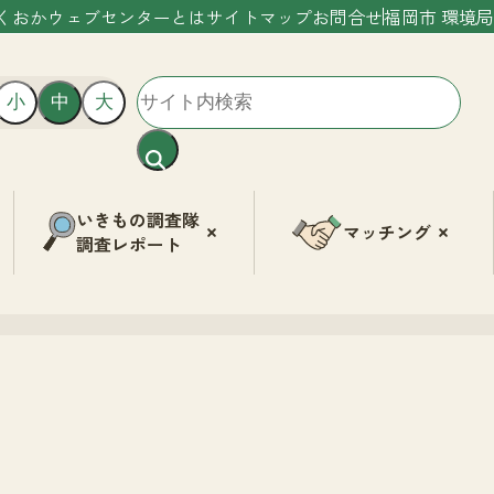
くおかウェブセンターとは
サイトマップ
お問合せ
福岡市 環境局
小
中
大
いきもの調査隊
マッチング
調査レポート