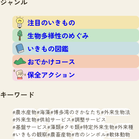
ジャンル
注目のいきもの
いきもの調査隊
生物多様性のめぐみ
調査レポート
いきもの図鑑
注目のいきもの
おでかけコース
生物多様性のめぐみ
マッチング
保全アクション
調査レポートTOP
いきもの図鑑
調査結果
お問合せ
ふくおかいきものマップ
マッチングTOP
おでかけコース
掲載申し込みフォーム
保全アクション
キーワード
農水産物
海藻
博多湾のさかなたち
外来生物法
文字サイズ
小
中
大
外来生物
供給サービス
調整サービス
基盤サービス
藻類
クモ類
特定外来生物
外来種
生物多様性ふくおかウェブセンターとは
いきもの観察
農畜産物
市のシンボル
軟体動物