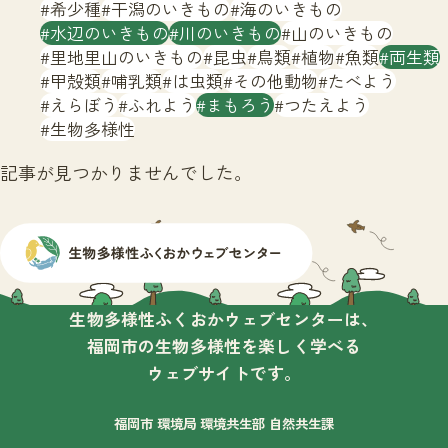
サイトマップ
希少種
干潟のいきもの
海のいきもの
水辺のいきもの
川のいきもの
山のいきもの
里地里山のいきもの
昆虫
鳥類
植物
魚類
両生類
甲殻類
哺乳類
は虫類
その他動物
たべよう
えらぼう
ふれよう
まもろう
つたえよう
生物多様性
記事が見つかりませんでした。
生物多様性ふくおかウェブセンターは、
福岡市の生物多様性を楽しく学べる
ウェブサイトです。
福岡市 環境局 環境共生部 自然共生課