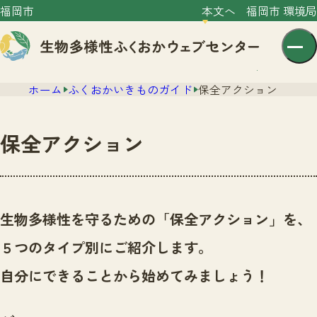
福岡市
本文へ
福岡市 環境局
ホーム
ふくおかいきものガイド
保全アクション
保全アクション
センター紹介
ニュース
生物多様性を守るための「保全アクション」を、
センター紹介TOP
サイトポリシー
５つのタイプ別にご紹介します。
いきものガイド
プライバシーポリシー
ニュースTOP
自分にできることから始めてみましょう！
市の取組み
イベント
いきものガイドTOP