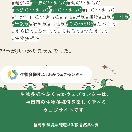
サイトマップ
希少種
干潟のいきもの
海のいきもの
水辺のいきもの
川のいきもの
山のいきもの
里地里山のいきもの
昆虫
鳥類
植物
魚類
両生類
甲殻類
哺乳類
は虫類
その他動物
たべよう
えらぼう
ふれよう
まもろう
つたえよう
生物多様性
記事が見つかりませんでした。
生物多様性ふくおかウェブセンターは、
福岡市の生物多様性を楽しく学べる
ウェブサイトです。
福岡市 環境局 環境共生部 自然共生課