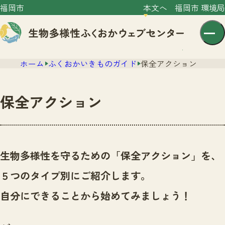
福岡市
本文へ
福岡市 環境局
ホーム
ふくおかいきものガイド
保全アクション
保全アクション
センター紹介
ニュース
生物多様性を守るための「保全アクション」を、
センター紹介TOP
サイトポリシー
５つのタイプ別にご紹介します。
いきものガイド
プライバシーポリシー
ニュースTOP
自分にできることから始めてみましょう！
市の取組み
イベント
いきものガイドTOP