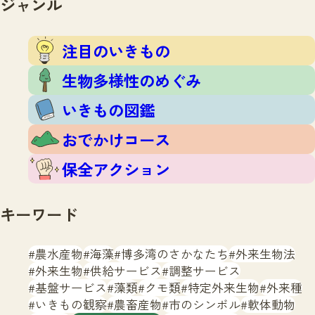
ジャンル
注目のいきもの
いきもの調査隊
生物多様性のめぐみ
調査レポート
いきもの図鑑
注目のいきもの
おでかけコース
生物多様性のめぐみ
マッチング
保全アクション
調査レポートTOP
いきもの図鑑
調査結果
お問合せ
ふくおかいきものマップ
マッチングTOP
おでかけコース
掲載申し込みフォーム
保全アクション
キーワード
農水産物
海藻
博多湾のさかなたち
外来生物法
文字サイズ
小
中
大
外来生物
供給サービス
調整サービス
基盤サービス
藻類
クモ類
特定外来生物
外来種
生物多様性ふくおかウェブセンターとは
いきもの観察
農畜産物
市のシンボル
軟体動物