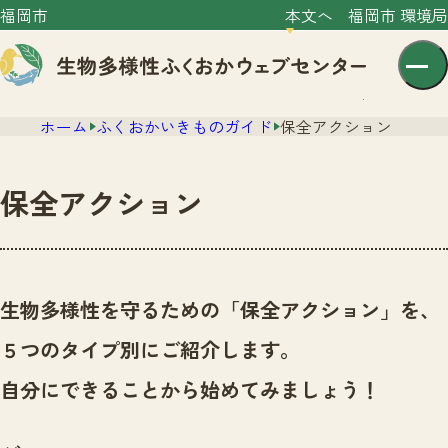
福岡市
本文へ
福岡市 環境局
ホーム
ふくおかいきものガイド
保全アクション
保全アクション
センター紹介
ニュース
生物多様性を守るための「保全アクション」を、
センター紹介TOP
サイトポリシー
５つのタイプ別にご紹介します。
いきものガイド
プライバシーポリシー
ニュースTOP
自分にできることから始めてみましょう！
市の取組み
イベント
いきものガイドTOP