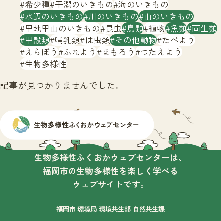
サイトマップ
希少種
干潟のいきもの
海のいきもの
水辺のいきもの
川のいきもの
山のいきもの
里地里山のいきもの
昆虫
鳥類
植物
魚類
両生類
甲殻類
哺乳類
は虫類
その他動物
たべよう
えらぼう
ふれよう
まもろう
つたえよう
生物多様性
記事が見つかりませんでした。
生物多様性ふくおかウェブセンターは、
福岡市の生物多様性を楽しく学べる
ウェブサイトです。
福岡市 環境局 環境共生部 自然共生課