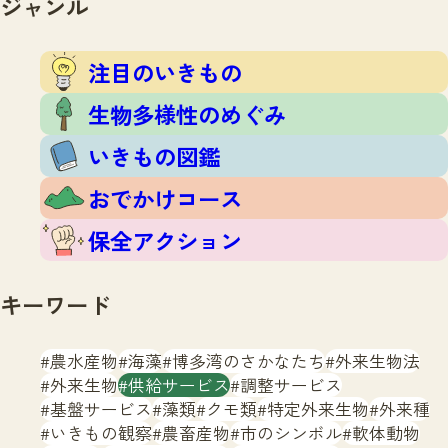
ジャンル
注目のいきもの
いきもの調査隊
生物多様性のめぐみ
調査レポート
いきもの図鑑
注目のいきもの
おでかけコース
生物多様性のめぐみ
マッチング
保全アクション
調査レポートTOP
いきもの図鑑
調査結果
お問合せ
ふくおかいきものマップ
マッチングTOP
おでかけコース
掲載申し込みフォーム
保全アクション
キーワード
農水産物
海藻
博多湾のさかなたち
外来生物法
文字サイズ
小
中
大
外来生物
供給サービス
調整サービス
基盤サービス
藻類
クモ類
特定外来生物
外来種
生物多様性ふくおかウェブセンターとは
いきもの観察
農畜産物
市のシンボル
軟体動物