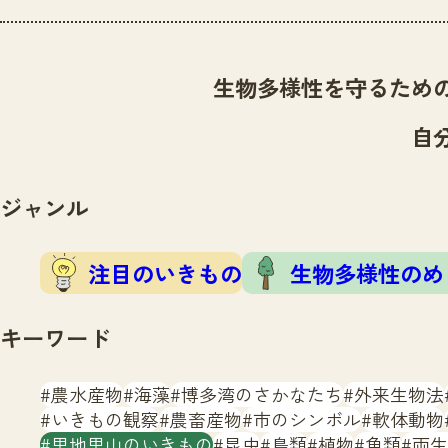
生物多様性を守るため
自
ジャンル
注目のいきもの
生物多様性のめ
キーワード
農水産物
海藻
博多湾のさかなたち
外来生物法
いきもの観察
農畜産物
市のシンボル
軟体動物
里地里山のいきもの
昆虫
鳥類
植物
魚類
両生