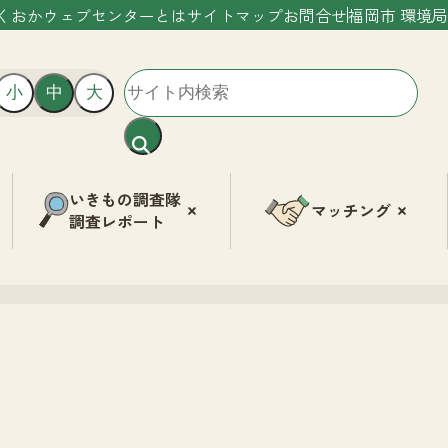
くおかウェブセンターとは
サイトマップ
お問合せ
福岡市 環境局
小
中
大
いきもの調査隊
マッチング
調査レポート