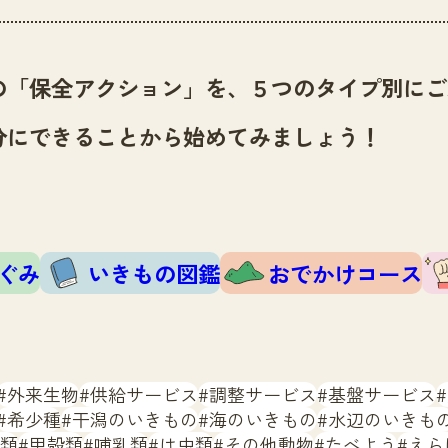
の「保全アクション」を、５つのタイプ別にご
分にできることから始めてみましょう！
ぐみ
いきもの図鑑
おでかけコース
外来生物
供給サービス
調整サービス
基盤サービス
希少種
干潟のいきもの
海のいきもの
水辺のいきも
類
甲殻類
哺乳類
は虫類
その他動物
たべよう
えら