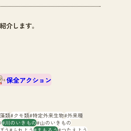
紹介します。
保全アクション
藻類
クモ類
特定外来生物
外来種
の
川のいきもの
山のいきもの
ぼう
ふれよう
まもろう
つたえよう